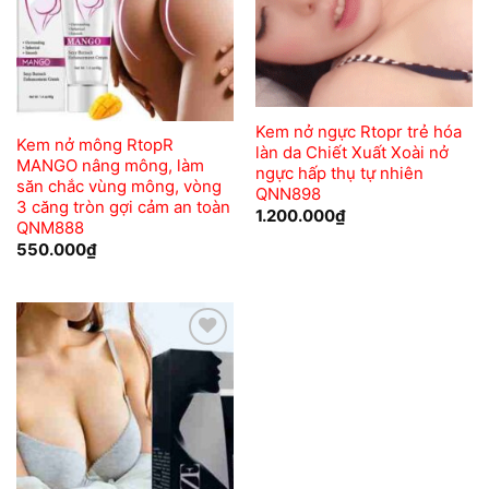
Kem nở ngực Rtopr trẻ hóa
Kem nở mông RtopR
làn da Chiết Xuất Xoài nở
MANGO nâng mông, làm
ngực hấp thụ tự nhiên
săn chắc vùng mông, vòng
QNN898
3 căng tròn gợi cảm an toàn
1.200.000
₫
QNM888
550.000
₫
Add to
wishlist