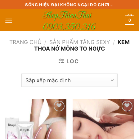
Skip
SỐNG HIỆN ĐẠI KHÔNG NGẠI ĐỒ CHƠI...
to
0
content
TRANG CHỦ
/
SẢN PHẨM TĂNG SEXY
/
KEM
THOA NỞ MÔNG TO NGỰC
LỌC
Add to
Add to
wishlist
wishlist