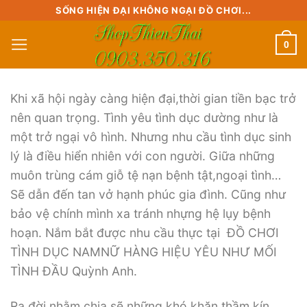
Skip
SỐNG HIỆN ĐẠI KHÔNG NGẠI ĐỒ CHƠI...
to
0
content
Khi xã hội ngày càng hiện đại,thời gian tiền bạc trở
nên quan trọng. Tình yêu tình dục dường như là
một trở ngại vô hình. Nhưng nhu cầu tình dục sinh
lý là điều hiển nhiên với con người. Giữa những
muôn trùng cám giỗ tệ nạn bệnh tật,ngoại tình…
Sẽ dẫn đến tan vở hạnh phúc gia đình. Cũng như
bảo vệ chính mình xa tránh nhựng hệ lụy bệnh
hoạn. Nắm bắt được nhu cầu thực tại ĐỒ CHƠI
TÌNH DỤC NAMNỮ HÀNG HIỆU YÊU NHƯ MỐI
TÌNH ĐẦU Quỳnh Anh.
Ra đời nhằm chia sẽ những khó khăn thầm kín,