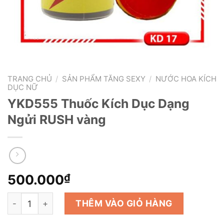
TRANG CHỦ
/
SẢN PHẨM TĂNG SEXY
/
NƯỚC HOA KÍCH
DỤC NỮ
YKD555 Thuốc Kích Dục Dạng
Ngửi RUSH vàng
500.000
₫
YKD555 Thuốc Kích Dục Dạng Ngửi RUSH vàng số lượn
THÊM VÀO GIỎ HÀNG