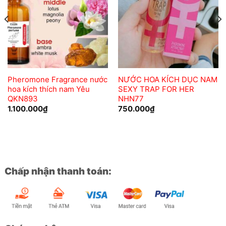
wishlist
wishlist
Pheromone Fragrance nước
NƯỚC HOA KÍCH DỤC NAM
hoa kích thích nam Yêu
SEXY TRAP FOR HER
QKN893
NHN77
1.100.000
₫
750.000
₫
Chấp nhận thanh toán: