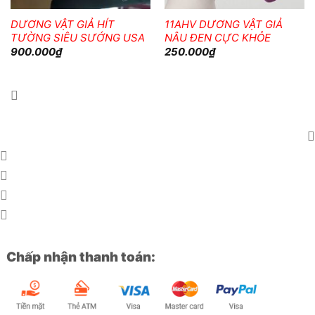
DƯƠNG VẬT GIẢ HÍT
11AHV DƯƠNG VẬT GIẢ
TƯỜNG SIÊU SƯỚNG USA
NÂU ĐEN CỰC KHỎE
900.000
₫
250.000
₫
Chấp nhận thanh toán: