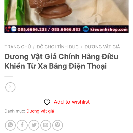
TRANG CHỦ
/
ĐỒ CHƠI TÌNH DỤC
/
DƯƠNG VẬT GIẢ
Dương Vật Giả Chính Hãng Điều
Khiển Từ Xa Bằng Điện Thoại
Add to wishlist
Danh mục:
Dương vật giả