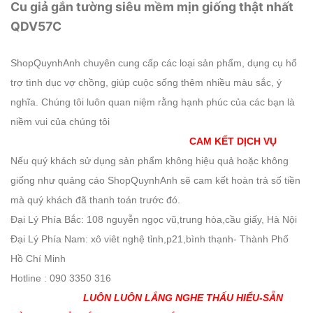
Cu giả gắn tường siêu mềm mịn giống thật nhất
QDV57C
ShopQuynhAnh chuyên cung cấp các loại sản phẩm, dụng cụ hổ
trợ tình dục vợ chồng, giúp cuộc sống thêm nhiều màu sắc, ý
nghĩa. Chúng tôi luôn quan niệm rằng hạnh phúc của các bạn là
niềm vui của chúng tôi
CAM KẾT DỊCH VỤ
Nếu quý khách sử dụng sản phẩm không hiệu quả hoặc không
giống như quảng cáo ShopQuynhAnh sẽ cam kết hoàn trả số tiền
mà quý khách đã thanh toán trước đó.
Đại Lý Phía Bắc: 108 nguyễn ngọc vũ,trung hòa,cầu giấy, Hà Nội
Đại Lý Phía Nam: xô viêt nghệ tỉnh,p21,bình thạnh- Thành Phố
Hồ Chí Minh
Hotline : 090 3350 316
LUÔN LUÔN LẮNG NGHE THẤU HIỂU-SẴN