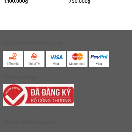
1.100.000
₫
750.000
₫
Chấp nhận thanh toán:
Chứng nhận
Chính sách công ty