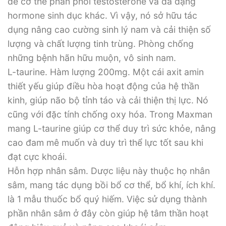
để cơ thể phân phối testosterone và đa dạng
hormone sinh dục khác. Vì vậy, nó sở hữu tác
dụng nâng cao cường sinh lý nam và cải thiện số
lượng và chất lượng tinh trùng. Phòng chống
những bệnh hãn hữu muộn, vô sinh nam.
L-taurine. Hàm lượng 200mg. Một cái axit amin
thiết yếu giúp điều hòa hoạt động của hệ thần
kinh, giúp não bộ tỉnh táo và cải thiện thị lực. Nó
cũng với đặc tính chống oxy hóa. Trong Maxman
mang L-taurine giúp cơ thể duy trì sức khỏe, nâng
cao đam mê muốn và duy trì thể lực tốt sau khi
đạt cực khoái.
Hỗn hợp nhân sâm. Dược liệu này thuộc họ nhân
sâm, mang tác dụng bồi bổ cơ thể, bổ khí, ích khí.
là 1 mẫu thuốc bổ quý hiếm. Việc sử dụng thành
phần nhân sâm ở đây còn giúp hệ tâm thần hoạt