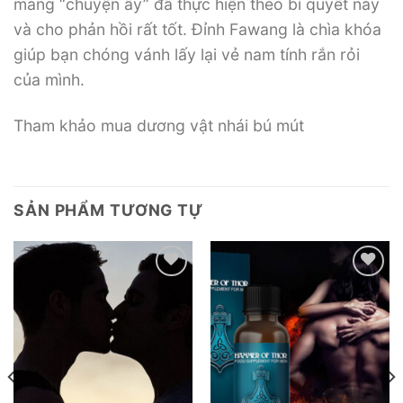
mang “chuyện ấy” đã thực hiện theo bí quyết này
và cho phản hồi rất tốt. Đỉnh Fawang là chìa khóa
giúp bạn chóng vánh lấy lại vẻ nam tính rắn rỏi
của mình.
Tham khảo mua dương vật nhái bú mút
SẢN PHẨM TƯƠNG TỰ
Add to
Add to
wishlist
wishlist