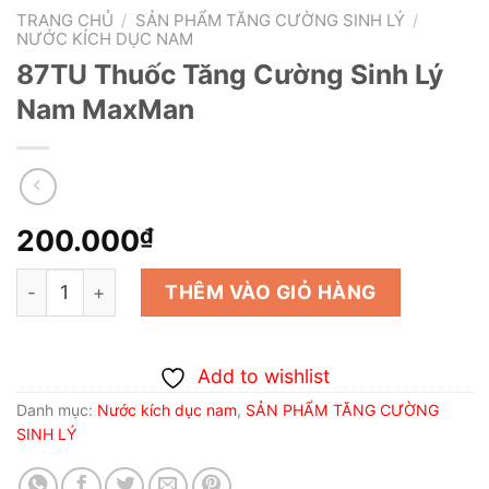
TRANG CHỦ
/
SẢN PHẨM TĂNG CƯỜNG SINH LÝ
/
NƯỚC KÍCH DỤC NAM
87TU Thuốc Tăng Cường Sinh Lý
Nam MaxMan
200.000
₫
87TU Thuốc Tăng Cường Sinh Lý Nam MaxMan số lượn
THÊM VÀO GIỎ HÀNG
Add to wishlist
Danh mục:
Nước kích dục nam
,
SẢN PHẨM TĂNG CƯỜNG
SINH LÝ