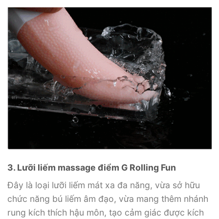
3. Lưỡi liếm massage điểm G Rolling Fun
Đây là loại lưỡi liếm mát xa đa năng, vừa sở hữu
chức năng bú liếm âm đạo, vừa mang thêm nhánh
rung kích thích hậu môn, tạo cảm giác được kích