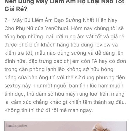
Nên Dùng Máy Liếm Âm Hộ Loại Nào Tốt
Giá Rẻ?
7+ Máy Bú Liếm Âm Đạo Sướng Nhất Hiện Nay
Cho Phụ Nữ của YenChuoi. Hôm nay chúng tôi sẽ
tổng hợp những loại lưỡi rung âm vật tốt và giá rẻ
được phổ biến khách hàng tiêu dùng review và
kiểm tra tốt, mẫu nào dùng sướng và dễ dàng lên
đỉnh nữa, đặc trưng các chị em còn FA hay cô đơn
trong căn phòng lạnh lẽo không sở hữu bóng
dáng của đàn ông thì với thể sử dụng phương tiện
sextoy này như một người bạn tình lúc ham muốn
tình dục, thủ dâm sở hữu máy rung lưỡi liếm mang
lại cảm xúc chẳng khác gì khiến tâm thành sự đâu.
Không tin thì thử đi rồi mê man ngay.