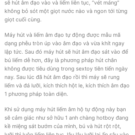
sẽ hút âm đạo vào và liếm liên tục, “vét máng”
không bỏ sót một giọt nước nào và ngon tới từng
giọt cuối cùng.
Máy hút và liếm âm đạo tự động được mẫu mã
dạng phễu tròn úp vào âm đạo và vừa khít ngay
lập tức. Sau đó máy hút sẽ hút âm đạo sát vào để
bú liếm dễ hơn, đây là phương pháp hút chân
không được tiêu dùng trong sextoy tiên tiến ngày
nay. Sau lúc đã hút âm đạo rồi thì máy sẽ rung
liếm và đá lưỡi, kích thích hột le, kích thích âm đạo
1 phương pháp toàn diện.
Khi sử dụng máy hút liếm âm hộ tự động này bạn
sẽ cảm giác như sở hữu 1 anh chàng hotboy đang
kề miệng sát bướm của mình, bú và hút rột rột,
lưỡi thì luôn liếm liên tục, lâu lâu lưỡi lại ấn sâu vào