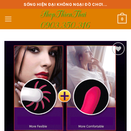
Skip
SỐNG HIỆN ĐẠI KHÔNG NGẠI ĐỒ CHƠI...
to
0
content
Add to
wishlist