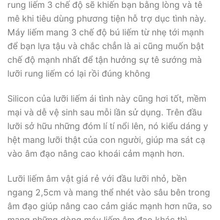
rung liếm 3 chế độ sẽ khiến bạn bằng lòng và tê
mê khi tiêu dùng phương tiện hỗ trợ dục tình này.
Máy liếm mang 3 chế độ bú liếm từ nhẹ tới mạnh
để bạn lựa tậu và chắc chẳn là ai cũng muốn bật
chế độ mạnh nhất để tận hưởng sự tê sướng mà
lưỡi rung liếm có lại rồi đúng không
Silicon của lưỡi liếm ái tình này cũng hơi tốt, mềm
mại và dễ vệ sinh sau mỗi lần sử dụng. Trên đầu
lưỡi sở hữu những đóm lí tí nổi lên, nó kiểu dáng y
hệt mang lưỡi thật của con người, giúp ma sát cạ
vào âm đạo nâng cao khoái cảm mạnh hơn.
Lưỡi liếm âm vật giá rẻ với đầu lưỡi nhỏ, bền
ngang 2,5cm và mang thể nhét vào sâu bên trong
âm đạo giúp nâng cao cảm giác mạnh hơn nữa, so
mang những dòng máy liếm âm đạo khác thì