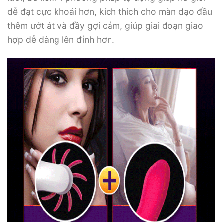
dễ đạt cực khoái hơn, kích thích cho màn dạo đầu
thêm ướt át và đầy gợi cảm, giúp giai đoạn giao
hợp dễ dàng lên đỉnh hơn.