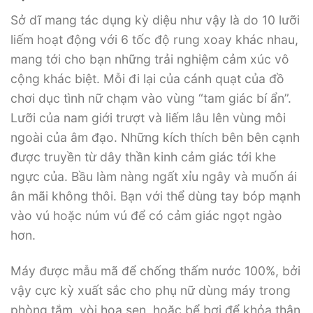
Sở dĩ mang tác dụng kỳ diệu như vậy là do 10 lưỡi
liếm hoạt động với 6 tốc độ rung xoay khác nhau,
mang tới cho bạn những trải nghiệm cảm xúc vô
cộng khác biệt. Mỗi đi lại của cánh quạt của đồ
chơi dục tình nữ chạm vào vùng “tam giác bí ẩn”.
Lưỡi của nam giới trượt và liếm lâu lên vùng môi
ngoài của âm đạo. Những kích thích bên bên cạnh
được truyền từ dây thần kinh cảm giác tới khe
ngực của. Bầu làm nàng ngất xỉu ngây và muốn ái
ân mãi không thôi. Bạn với thể dùng tay bóp mạnh
vào vú hoặc núm vú để có cảm giác ngọt ngào
hơn.
Máy được mẫu mã để chống thấm nước 100%, bởi
vậy cực kỳ xuất sắc cho phụ nữ dùng máy trong
phòng tắm, vòi hoa sen, hoặc bể bơi để khỏa thân