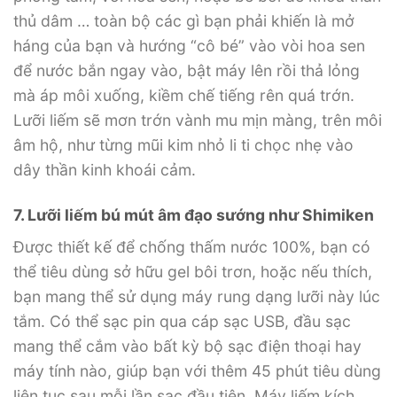
thủ dâm … toàn bộ các gì bạn phải khiến là mở
háng của bạn và hướng “cô bé” vào vòi hoa sen
để nước bắn ngay vào, bật máy lên rồi thả lỏng
mà áp môi xuống, kiềm chế tiếng rên quá trớn.
Lưỡi liếm sẽ mơn trớn vành mu mịn màng, trên môi
âm hộ, như từng mũi kim nhỏ li ti chọc nhẹ vào
dây thần kinh khoái cảm.
7. Lưỡi liếm bú mút âm đạo sướng như Shimiken
Được thiết kế để chống thấm nước 100%, bạn có
thể tiêu dùng sở hữu gel bôi trơn, hoặc nếu thích,
bạn mang thể sử dụng máy rung dạng lưỡi này lúc
tắm. Có thể sạc pin qua cáp sạc USB, đầu sạc
mang thể cắm vào bất kỳ bộ sạc điện thoại hay
máy tính nào, giúp bạn với thêm 45 phút tiêu dùng
liên tục sau mỗi lần sạc đầu tiên. Máy liếm kích