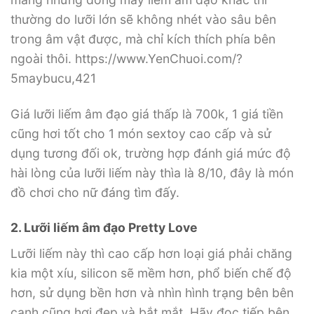
thường do lưỡi lớn sẽ không nhét vào sâu bên
trong âm vật được, mà chỉ kích thích phía bên
ngoài thôi. https://www.YenChuoi.com/?
5maybucu,421
Giá lưỡi liếm âm đạo giá thấp là 700k, 1 giá tiền
cũng hơi tốt cho 1 món sextoy cao cấp và sử
dụng tương đối ok, trường hợp đánh giá mức độ
hài lòng của lưỡi liếm này thìa là 8/10, đây là món
đồ chơi cho nữ đáng tìm đấy.
2. Lưỡi liếm âm đạo Pretty Love
Lưỡi liếm này thì cao cấp hơn loại giá phải chăng
kia một xíu, silicon sẽ mềm hơn, phổ biến chế độ
hơn, sử dụng bền hơn và nhìn hình trạng bên bên
cạnh cũng hơi đẹp và bắt mắt. Hãy đọc tiếp bên