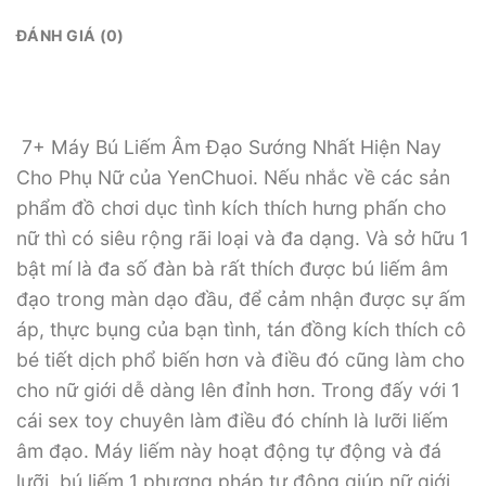
ĐÁNH GIÁ (0)
7+ Máy Bú Liếm Âm Đạo Sướng Nhất Hiện Nay
Cho Phụ Nữ của YenChuoi. Nếu nhắc về các sản
phẩm đồ chơi dục tình kích thích hưng phấn cho
nữ thì có siêu rộng rãi loại và đa dạng. Và sở hữu 1
bật mí là đa số đàn bà rất thích được bú liếm âm
đạo trong màn dạo đầu, để cảm nhận được sự ấm
áp, thực bụng của bạn tình, tán đồng kích thích cô
bé tiết dịch phổ biến hơn và điều đó cũng làm cho
cho nữ giới dễ dàng lên đỉnh hơn. Trong đấy với 1
cái sex toy chuyên làm điều đó chính là lưỡi liếm
âm đạo. Máy liếm này hoạt động tự động và đá
lưỡi, bú liếm 1 phương pháp tự động giúp nữ giới