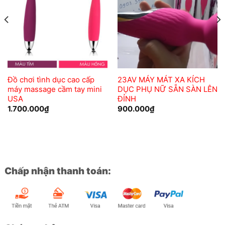
wishlist
wishlist
Đồ chơi tình dục cao cấp
23AV MÁY MÁT XA KÍCH
máy massage cầm tay mini
DỤC PHỤ NỮ SẴN SÀN LÊN
USA
ĐỈNH
1.700.000
₫
900.000
₫
Chấp nhận thanh toán: