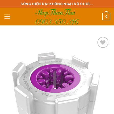
Skip
SỐNG HIỆN ĐẠI KHÔNG NGẠI ĐỒ CHƠI...
to
0
content
Add to
wishlist