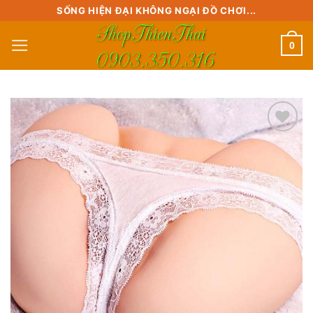
Skip
SỐNG HIỆN ĐẠI KHÔNG NGẠI ĐỒ CHƠI...
to
0
content
Add to
wishlist