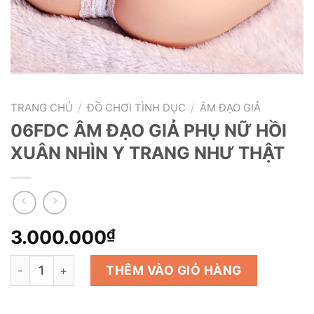
TRANG CHỦ
/
ĐỒ CHƠI TÌNH DỤC
/
ÂM ĐẠO GIẢ
06FDC ÂM ĐẠO GIẢ PHỤ NỮ HỒI
XUÂN NHÌN Y TRANG NHƯ THẬT
3.000.000
₫
06FDC ÂM ĐẠO GIẢ PHỤ NỮ HỒI XUÂN NHÌN Y TRANG 
THÊM VÀO GIỎ HÀNG