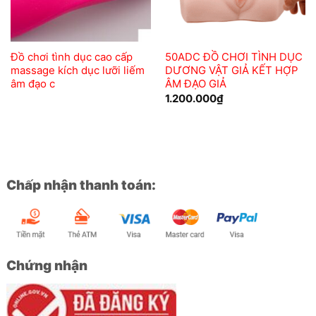
Đồ chơi tình dục cao cấp
50ADC ĐỒ CHƠI TÌNH DỤC
massage kích dục lưỡi liếm
DƯƠNG VẬT GIẢ KẾT HỢP
âm đạo c
ÂM ĐẠO GIẢ
1.200.000
₫
Chấp nhận thanh toán:
Chứng nhận