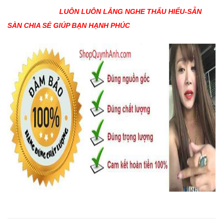
LUÔN LUÔN LẮNG NGHE THẤU HIỂU-SẴN
SÀN CHIA SẺ GIÚP BẠN HẠNH PHÚC