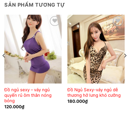
SẢN PHẨM TƯƠNG TỰ
Add to
Add to
wishlist
wishlist
Đồ ngủ sexy – váy ngủ
Đồ Ngủ Sexy-váy ngủ dễ
quyến rủ ôm thân nóng
thương hở lưng khó cưỡng
bỏng
180.000
₫
120.000
₫