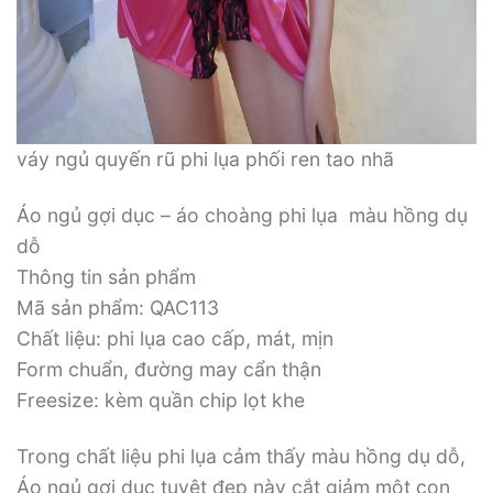
váy ngủ quyến rũ phi lụa phối ren tao nhã
Áo ngủ gợi dục – áo choàng phi lụa màu hồng dụ
dỗ
Thông tin sản phẩm
Mã sản phẩm: QAC113
Chất liệu: phi lụa cao cấp, mát, mịn
Form chuẩn, đường may cẩn thận
Freesize: kèm quần chip lọt khe
Trong chất liệu phi lụa cảm thấy màu hồng dụ dỗ,
Áo ngủ gợi dục tuyệt đẹp này cắt giảm một con