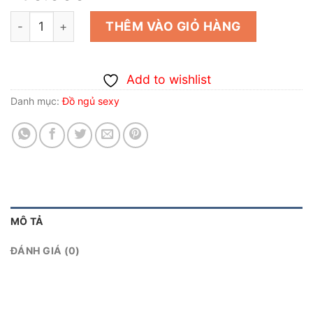
Áo ngủ gợi dục - áo choàng phi lụa màu hồng from ngắn
THÊM VÀO GIỎ HÀNG
Add to wishlist
Danh mục:
Đồ ngủ sexy
MÔ TẢ
ĐÁNH GIÁ (0)