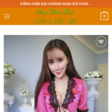
Skip
SỐNG HIỆN ĐẠI KHÔNG NGẠI ĐỒ CHƠI...
to
0
content
Add to
wishlist