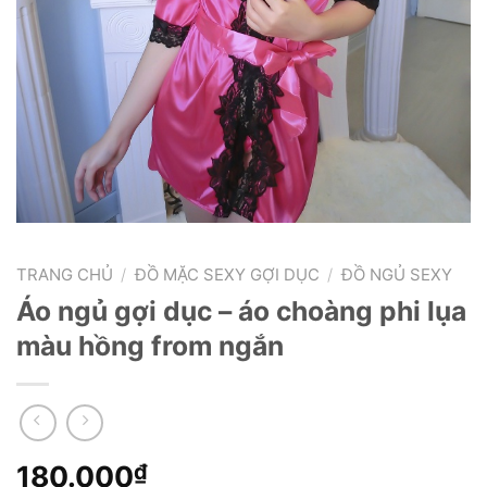
TRANG CHỦ
/
ĐỒ MẶC SEXY GỢI DỤC
/
ĐỒ NGỦ SEXY
Áo ngủ gợi dục – áo choàng phi lụa
màu hồng from ngắn
180.000
₫