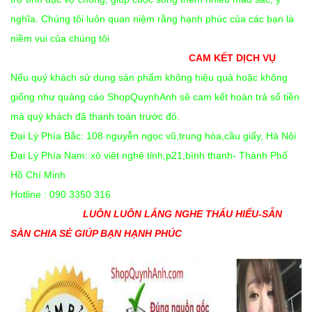
nghĩa. Chúng tôi luôn quan niệm rằng hạnh phúc của các bạn là
niềm vui của chúng tôi
CAM KẾT DỊCH VỤ
Nếu quý khách sử dụng sản phẩm không hiệu quả hoặc không
giống như quảng cáo ShopQuynhAnh sẽ cam kết hoàn trả số tiền
mà quý khách đã thanh toán trước đó.
Đại Lý Phía Bắc: 108 nguyễn ngọc vũ,trung hòa,cầu giấy, Hà Nội
Đại Lý Phía Nam: xô viêt nghệ tỉnh,p21,bình thạnh- Thành Phố
Hồ Chí Minh
Hotline : 090 3350 316
LUÔN LUÔN LẮNG NGHE THẤU HIỂU-SẴN
SÀN CHIA SẺ GIÚP BẠN HẠNH PHÚC