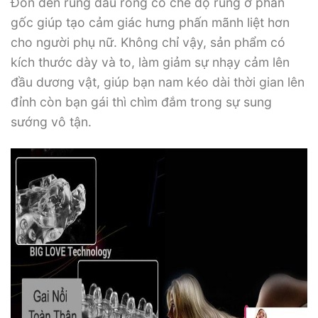
Đôn dên rung đầu rồng có chế độ rung ở phần
gốc giúp tạo cảm giác hưng phấn mãnh liệt hơn
cho người phụ nữ. Không chỉ vậy, sản phẩm có
kích thước dày và to, làm giảm sự nhạy cảm lên
đầu dương vật, giúp bạn nam kéo dài thời gian lên
đỉnh còn bạn gái thì chìm đắm trong sự sung
sướng vô tận.