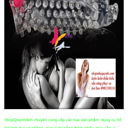
ShopQuynhAnh chuyên cung cấp các loại sản phẩm, dụng cụ hổ
trợ tình dục vợ chồng, giúp cuộc sống thêm nhiều màu sắc, ý