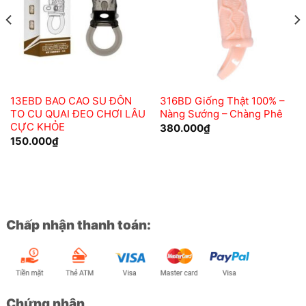
13EBD BAO CAO SU ĐÔN
316BD Giống Thật 100% –
TO CU QUAI ĐEO CHƠI LÂU
Nàng Sướng – Chàng Phê
CỰC KHỎE
380.000
₫
150.000
₫
Chấp nhận thanh toán:
Chứng nhận