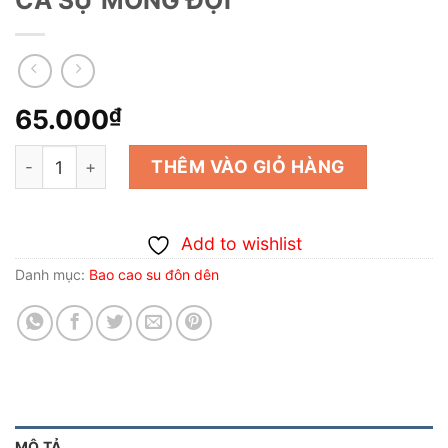
65.000
₫
BAO CAO ĐÔN DÊN SƯỚNG TRÊN CẢ SỰ MONG ĐỢI số 
THÊM VÀO GIỎ HÀNG
Add to wishlist
Danh mục:
Bao cao su đôn dên
MÔ TẢ