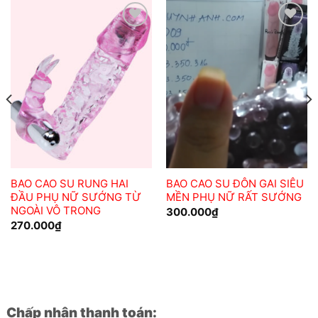
Add to
Add to
wishlist
wishlist
BAO CAO SU RUNG HAI
BAO CAO SU ĐÔN GAI SIÊU
ĐẦU PHỤ NỮ SƯỚNG TỪ
MỀN PHỤ NỮ RẤT SƯỚNG
NGOÀI VÔ TRONG
300.000
₫
270.000
₫
Chấp nhận thanh toán: