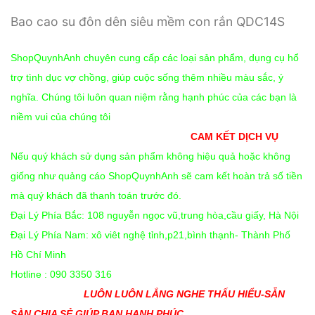
Bao cao su đôn dên siêu mềm con rắn QDC14S
ShopQuynhAnh chuyên cung cấp các loại sản phẩm, dụng cụ hổ
trợ tình dục vợ chồng, giúp cuộc sống thêm nhiều màu sắc, ý
nghĩa. Chúng tôi luôn quan niệm rằng hạnh phúc của các bạn là
niềm vui của chúng tôi
CAM KẾT DỊCH VỤ
Nếu quý khách sử dụng sản phẩm không hiệu quả hoặc không
giống như quảng cáo ShopQuynhAnh sẽ cam kết hoàn trả số tiền
mà quý khách đã thanh toán trước đó.
Đại Lý Phía Bắc: 108 nguyễn ngọc vũ,trung hòa,cầu giấy, Hà Nội
Đại Lý Phía Nam: xô viêt nghệ tỉnh,p21,bình thạnh- Thành Phố
Hồ Chí Minh
Hotline : 090 3350 316
LUÔN LUÔN LẮNG NGHE THẤU HIỂU-SẴN
SÀN CHIA SẺ GIÚP BẠN HẠNH PHÚC