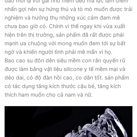
đáo mới lạ với gai nhỏ mềm dẻo ma lực làm điểm
nhấn gợi nên sự hứng thú và tò mò muốn được trải
nghiệm và hưởng thụ những xúc cảm đam mê
chưa bao giờ có. Chính vì thế ngay khi vừa xuất
hiện trên thị trường, sản phẩm đã rất được phái
mạnh ưa chuộng với mong muốn đem tới sự bất
ngờ và khiến người tình phải mê mẩn vì họ.
Bao cao su đôn dên siêu mềm con rắn quyến rũ
được làm bằng vật liệu silicone y tế mềm mại và
dẻo dai, có độ đàn hồi cao, co dãn tốt. sản phẩm
có tác dụng tăng kích thước cậu bé, tăng kích
thích ham muốn cho cả nam và nữ.