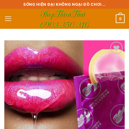
Skip
SỐNG HIỆN ĐẠI KHÔNG NGẠI ĐỒ CHƠI...
to
0
content
Add to
wishlist