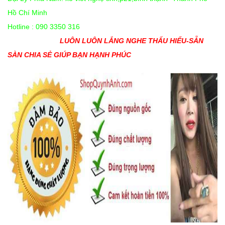
Hồ Chí Minh
Hotline : 090 3350 316
LUÔN LUÔN LẮNG NGHE THẤU HIỂU-SẴN
SÀN CHIA SẺ GIÚP BẠN HẠNH PHÚC