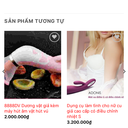
SẢN PHẨM TƯƠNG TỰ
Add to
Add to
wishlist
wishlist
8888DV Dương vật giả kèm
Dụng cụ làm tình cho nữ cu
máy hút âm vật hút vú
giả cao cấp có điều chỉnh
nhiệt S
2.000.000
₫
3.200.000
₫