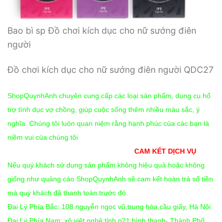
Bao bì sp Đồ chơi kích dục cho nữ sướng điên
người
Đồ chơi kích dục cho nữ sướng điên người QDC27
ShopQuynhAnh chuyên cung cấp các loại sản phẩm, dụng cụ hổ
trợ tình dục vợ chồng, giúp cuộc sống thêm nhiều màu sắc, ý
nghĩa. Chúng tôi luôn quan niệm rằng hạnh phúc của các bạn là
niềm vui của chúng tôi
CAM KẾT DỊCH VỤ
Nếu quý khách sử dụng sản phẩm không hiệu quả hoặc không
giống như quảng cáo ShopQuynhAnh sẽ cam kết hoàn trả số tiền
mà quý khách đã thanh toán trước đó.
Đại Lý Phía Bắc: 108 nguyễn ngọc vũ,trung hòa,cầu giấy, Hà Nội
Đại Lý Phía Nam: xô viêt nghệ tỉnh,p21,bình thạnh- Thành Phố