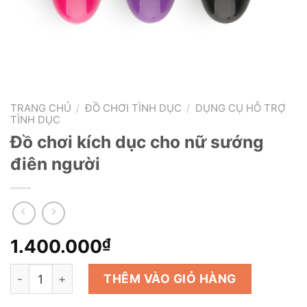
TRANG CHỦ
/
ĐỒ CHƠI TÌNH DỤC
/
DỤNG CỤ HỖ TRỢ
TÌNH DỤC
Đồ chơi kích dục cho nữ sướng
điên người
1.400.000
₫
Đồ chơi kích dục cho nữ sướng điên người số lượng
THÊM VÀO GIỎ HÀNG