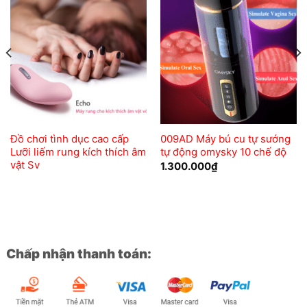
Add to
Add to
wishlist
wishlist
Đồ chơi tình dục cao cấp
009AD Máy bú cu tự sướng
Lưỡi liếm rung kích thích âm
tự động omysky 10 chế độ
vật Sv
1.300.000
₫
Chấp nhận thanh toán: