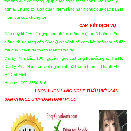
trợ tình dục vợ chồng, giúp cuộc sống thêm nhiều màu sắc, ý
nghĩa. Chúng tôi luôn quan niệm rằng hạnh phúc của các bạn là
niềm vui của chúng tôi
CAM KẾT DỊCH VỤ
Nếu quý khách sử dụng sản phẩm không hiệu quả hoặc không
giống như quảng cáo ShopQuynhAnh sẽ cam kết hoàn trả số tiền
mà quý khách đã thanh toán trước đó.
Đại Lý Phía Bắc: 108 nguyễn ngọc vũ,trung hòa,cầu giấy, Hà Nội
Đại Lý Phía Nam: xô viêt nghệ tỉnh,p21,bình thạnh- Thành Phố
Hồ Chí Minh
Hotline : 090 3350 316
LUÔN LUÔN LẮNG NGHE THẤU HIỂU-SẴN
SÀN CHIA SẺ GIÚP BẠN HẠNH PHÚC