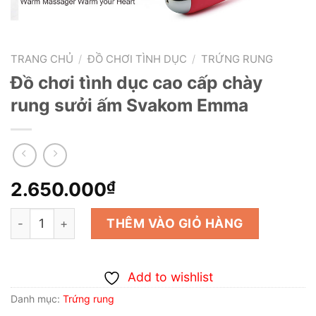
TRANG CHỦ
/
ĐỒ CHƠI TÌNH DỤC
/
TRỨNG RUNG
Đồ chơi tình dục cao cấp chày
rung sưởi ấm Svakom Emma
2.650.000
₫
Đồ chơi tình dục cao cấp chày rung sưởi ấm Svakom Em
THÊM VÀO GIỎ HÀNG
Add to wishlist
Danh mục:
Trứng rung