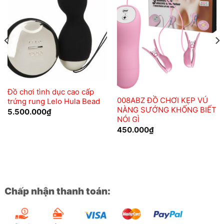
Add to
Add to
wishlist
wishlist
Đồ chơi tình dục cao cấp
008ABZ ĐỒ CHƠI KẸP VÚ
trứng rung Lelo Hula Bead
NÀNG SƯỚNG KHỐNG BIẾT
5.500.000
₫
NÓI GÌ
450.000
₫
Chấp nhận thanh toán: