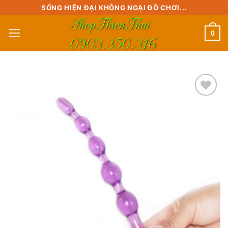
Skip
SỐNG HIỆN ĐẠI KHÔNG NGẠI ĐỒ CHƠI...
to
0
content
Add to
wishlist