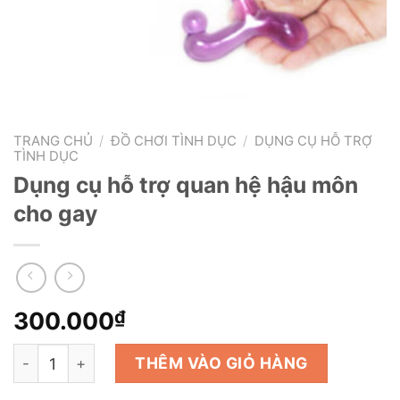
TRANG CHỦ
/
ĐỒ CHƠI TÌNH DỤC
/
DỤNG CỤ HỖ TRỢ
TÌNH DỤC
Dụng cụ hỗ trợ quan hệ hậu môn
cho gay
300.000
₫
Dụng cụ hỗ trợ quan hệ hậu môn cho gay số lượng
THÊM VÀO GIỎ HÀNG