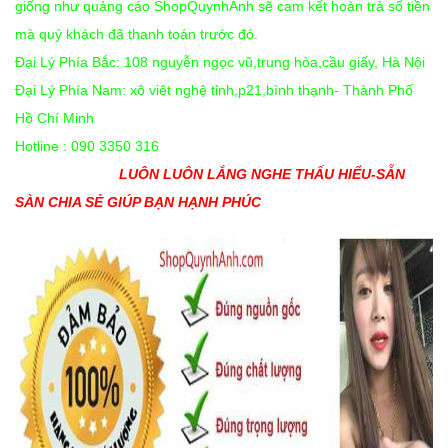
giống như quảng cáo ShopQuynhAnh sẽ cam kết hoàn trả số tiền
mà quý khách đã thanh toán trước đó.
Đại Lý Phía Bắc: 108 nguyễn ngọc vũ,trung hòa,cầu giấy, Hà Nội
Đại Lý Phía Nam: xô viêt nghệ tỉnh,p21,bình thạnh- Thành Phố
Hồ Chí Minh
Hotline : 090 3350 316
LUÔN LUÔN LẮNG NGHE THẤU HIỂU-SẴN
SÀN CHIA SẺ GIÚP BẠN HẠNH PHÚC