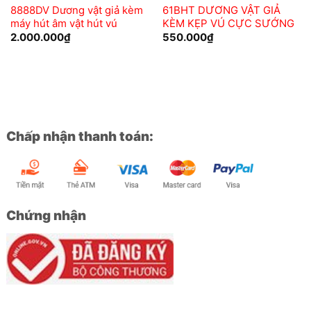
8888DV Dương vật giả kèm
61BHT DƯƠNG VẬT GIẢ
máy hút âm vật hút vú
KÈM KẸP VÚ CỰC SƯỚNG
2.000.000
₫
550.000
₫
Chấp nhận thanh toán:
Chứng nhận