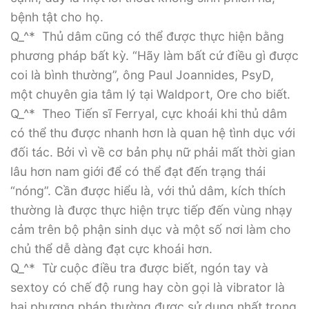
bệnh tật cho họ.
Q_^* Thủ dâm cũng có thể được thực hiện bằng
phương pháp bất kỳ. “Hãy làm bất cứ điều gì được
coi là bình thường”, ông Paul Joannides, PsyD,
một chuyên gia tâm lý tại Waldport, Ore cho biết.
Q_^* Theo Tiến sĩ Ferryal, cực khoái khi thủ dâm
có thể thu được nhanh hơn là quan hệ tình dục với
đối tác. Bởi vì về cơ bản phụ nữ phải mất thời gian
lâu hơn nam giới để có thể đạt đến trạng thái
“nóng”. Cần được hiểu là, với thủ dâm, kích thích
thường là được thực hiện trực tiếp đến vùng nhạy
cảm trên bộ phận sinh dục và một số nơi làm cho
chủ thể dễ dàng đạt cực khoái hơn.
Q_^* Từ cuộc điều tra được biết, ngón tay và
sextoy có chế độ rung hay còn gọi là vibrator là
hai phương pháp thường được sử dụng nhất trong