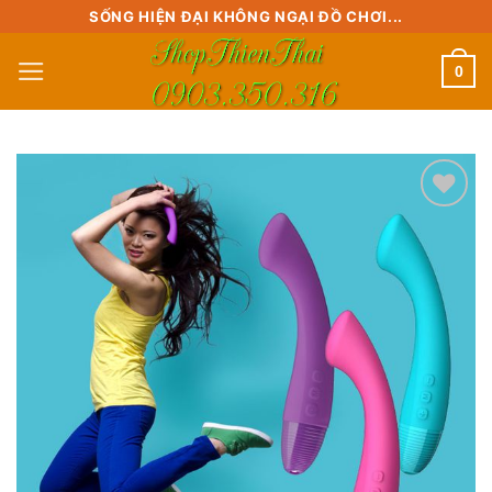
Skip
SỐNG HIỆN ĐẠI KHÔNG NGẠI ĐỒ CHƠI...
to
0
content
Add to
wishlist