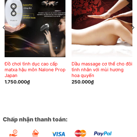
Add to
Add to
wishlist
wishlist
Đồ chơi tình dục cao cấp
Dầu massage cơ thể cho đôi
matxa hậu môn Nalone Prop
tình nhân với mùi hương
Japan
hoa quyến
1.750.000
₫
250.000
₫
Chấp nhận thanh toán: