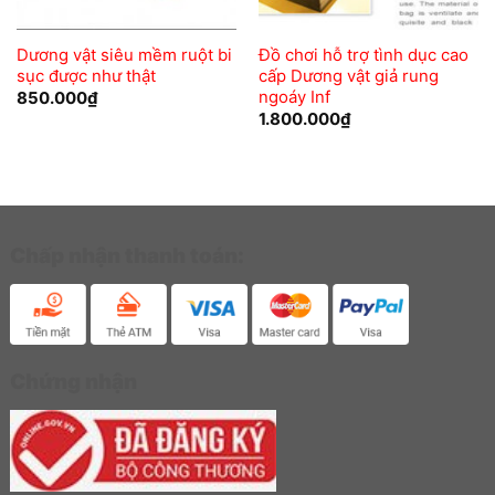
Dương vật siêu mềm ruột bi
Đồ chơi hỗ trợ tình dục cao
sục được như thật
cấp Dương vật giả rung
ngoáy Inf
850.000
₫
1.800.000
₫
Chấp nhận thanh toán:
Chứng nhận