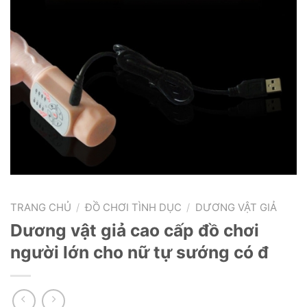
TRANG CHỦ
/
ĐỒ CHƠI TÌNH DỤC
/
DƯƠNG VẬT GIẢ
Dương vật giả cao cấp đồ chơi
người lớn cho nữ tự sướng có đ