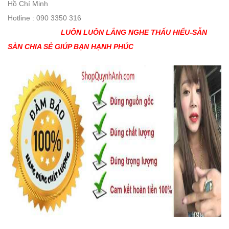
Hồ Chí Minh
Hotline : 090 3350 316
LUÔN LUÔN LẮNG NGHE THẤU HIỂU-SẴN
SÀN CHIA SẺ GIÚP BẠN HẠNH PHÚC