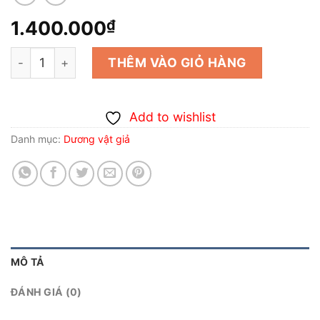
1.400.000
₫
Dương vật giả cao cấp đồ chơi người lớn cho nữ tự sướn
THÊM VÀO GIỎ HÀNG
Add to wishlist
Danh mục:
Dương vật giả
MÔ TẢ
ĐÁNH GIÁ (0)