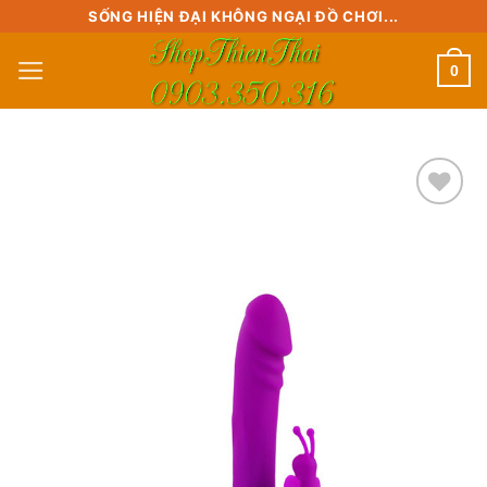
Skip
SỐNG HIỆN ĐẠI KHÔNG NGẠI ĐỒ CHƠI...
to
0
content
Add to
wishlist