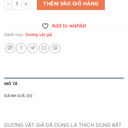
DƯƠNG VẬT GIẢ ĐÃ DÙNG LÀ THÍCH DÙNG RẤT SƯỚNG
THÊM VÀO GIỎ HÀNG
Add to wishlist
Danh mục:
Dương vật giả
MÔ TẢ
ĐÁNH GIÁ (0)
DƯƠNG VẬT GIẢ ĐÃ DÙNG LÀ THÍCH DÙNG RẤT