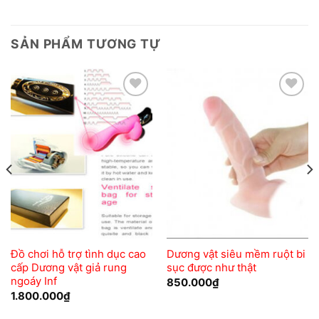
SẢN PHẨM TƯƠNG TỰ
Add to
Add to
wishlist
wishlist
Đồ chơi hỗ trợ tình dục cao
Dương vật siêu mềm ruột bi
cấp Dương vật giả rung
sục được như thật
ngoáy Inf
850.000
₫
1.800.000
₫