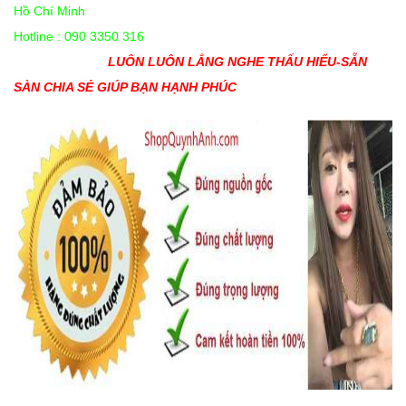
Hồ Chí Minh
Hotline : 090 3350 316
LUÔN LUÔN LẮNG NGHE THẤU HIỂU-SẴN
SÀN CHIA SẺ GIÚP BẠN HẠNH PHÚC