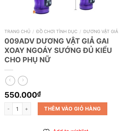
TRANG CHỦ
/
ĐỒ CHƠI TÌNH DỤC
/
DƯƠNG VẬT GIẢ
009ADV DƯƠNG VẬT GIẢ GAI
XOAY NGOÁY SƯỚNG ĐỦ KIỂU
CHO PHỤ NỮ
550.000
₫
009ADV DƯƠNG VẬT GIẢ GAI XOAY NGOÁY SƯỚNG ĐỦ 
THÊM VÀO GIỎ HÀNG