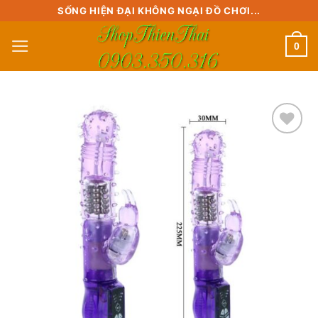
Skip
SỐNG HIỆN ĐẠI KHÔNG NGẠI ĐỒ CHƠI...
to
0
content
Add to
wishlist