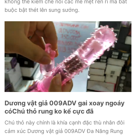
không thể kiềm chế nổi các mê mệt rên rỉ mà bắt
buộc bật thét lên sung sướng.
Dương vật giả 009ADV gai xoay ngoáy
cóChú thỏ rung ko kể cực đã
Chú thỏ này chính là khía cạnh đặc thù nhân đôi
cảm xúc Dương vật giả 009ADV Đa Năng Rung