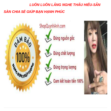
LUÔN LUÔN LẮNG NGHE THẤU HIỂU-SẴN
SÀN CHIA SẺ GIÚP BẠN HẠNH PHÚC