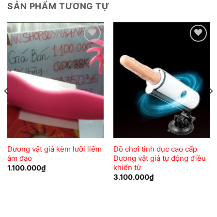
SẢN PHẨM TƯƠNG TỰ
Add to
Add to
wishlist
wishlist
Dương vật giả kèm lưỡi liếm
Đồ chơi tình dục cao cấp
âm đạo
Dương vật giả tự động điều
khiển từ
1.100.000
₫
3.100.000
₫