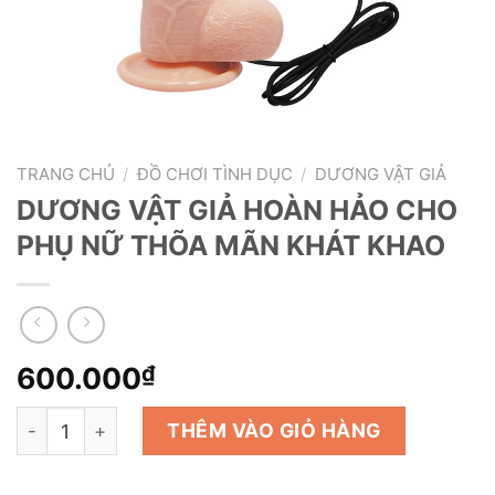
TRANG CHỦ
/
ĐỒ CHƠI TÌNH DỤC
/
DƯƠNG VẬT GIẢ
DƯƠNG VẬT GIẢ HOÀN HẢO CHO
PHỤ NỮ THÕA MÃN KHÁT KHAO
600.000
₫
DƯƠNG VẬT GIẢ HOÀN HẢO CHO PHỤ NỮ THÕA MÃN K
THÊM VÀO GIỎ HÀNG