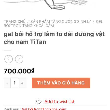
TRANG CHỦ
/
SẢN PHẨM TĂNG CƯỜNG SINH LÝ
/
GEL
BÔI TRƠN TĂNG KHOÁI CẢM
gel bôi hỗ trợ làm to dài dương vật
cho nam TiTan
700.000
₫
gel bôi hỗ trợ làm to dài dương vật cho nam TiTan số lư
THÊM VÀO GIỎ HÀNG
Add to wishlist
Danh mục:
Gel bôi trơn tăng khoái cảm