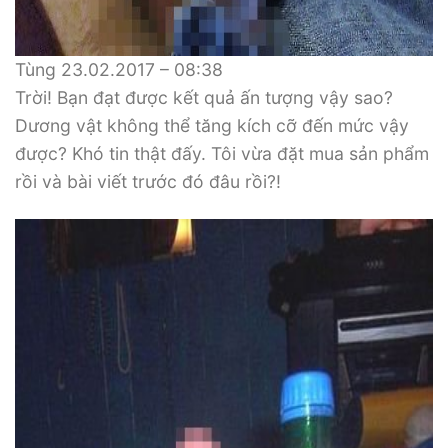
Tùng 23.02.2017 – 08:38
Trời! Bạn đạt được kết quả ấn tượng vậy sao?
Dương vật không thể tăng kích cỡ đến mức vậy
được? Khó tin thật đấy. Tôi vừa đặt mua sản phẩm
rồi và bài viết trước đó đâu rồi?!