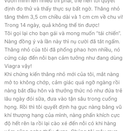
vươn mình lên nhiều thì phải, thế nên tôi quyết
định đo thử và thấy thực sự bất ngờ. Thằng nhỏ
tăng thêm 3,5 cm chiều dài và 1 cm cm về chu vi!
Trong 14 ngày, quả không thể tin được!
Tôi gọi lại cho bạn gái và mong muốn “tái chiến”.
Nàng đồng ý và lần này thì nụ cười đã tắt ngấm.
Thằng nhỏ của tôi đã phổng phao hơn nhiều, nó
cứng cáp đến nỗi bạn cảm tưởng như đang dùng
Viagra vậy!
Khi chứng kiến thằng nhỏ mới của tôi, mắt nàng
mở to không chớp, cảm giác quá ngỡ ngàng rồi
nàng bắt đầu hôn và thưởng thức nó như đứa trẻ
lâu ngày đói sữa, đưa vào tận sâu trong cuống
họng. Rồi thì tôi quyết định hạ gục nàng bằng vũ
khí thượng hạng của mình, nàng phấn khích cực
độ hết rên la rồi lại cào xé đến nỗi có khi hàng