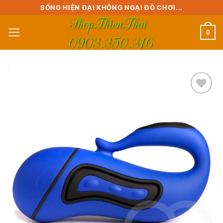
Skip
SỐNG HIỆN ĐẠI KHÔNG NGẠI ĐỒ CHƠI...
to
0
content
Add to
wishlist