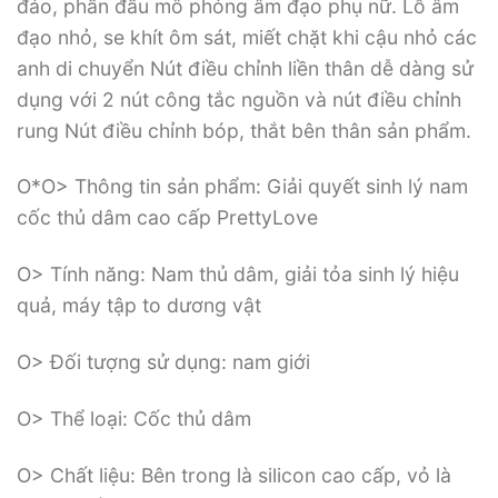
đáo, phần đầu mô phỏng âm đạo phụ nữ. Lỗ âm
đạo nhỏ, se khít ôm sát, miết chặt khi cậu nhỏ các
anh di chuyển Nút điều chỉnh liền thân dễ dàng sử
dụng với 2 nút công tắc nguồn và nút điều chỉnh
rung Nút điều chỉnh bóp, thắt bên thân sản phẩm.
O*O> Thông tin sản phẩm: Giải quyết sinh lý nam
cốc thủ dâm cao cấp PrettyLove
O> Tính năng: Nam thủ dâm, giải tỏa sinh lý hiệu
quả, máy tập to dương vật
O> Đối tượng sử dụng: nam giới
O> Thể loại: Cốc thủ dâm
O> Chất liệu: Bên trong là silicon cao cấp, vỏ là