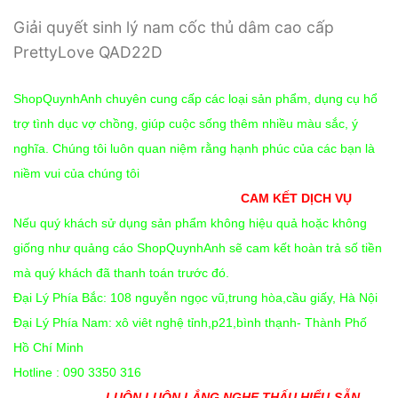
Giải quyết sinh lý nam cốc thủ dâm cao cấp
PrettyLove QAD22D
ShopQuynhAnh chuyên cung cấp các loại sản phẩm, dụng cụ hổ
trợ tình dục vợ chồng, giúp cuộc sống thêm nhiều màu sắc, ý
nghĩa. Chúng tôi luôn quan niệm rằng hạnh phúc của các bạn là
niềm vui của chúng tôi
CAM KẾT DỊCH VỤ
Nếu quý khách sử dụng sản phẩm không hiệu quả hoặc không
giống như quảng cáo ShopQuynhAnh sẽ cam kết hoàn trả số tiền
mà quý khách đã thanh toán trước đó.
Đại Lý Phía Bắc: 108 nguyễn ngọc vũ,trung hòa,cầu giấy, Hà Nội
Đại Lý Phía Nam: xô viêt nghệ tỉnh,p21,bình thạnh- Thành Phố
Hồ Chí Minh
Hotline : 090 3350 316
LUÔN LUÔN LẮNG NGHE THẤU HIỂU-SẴN