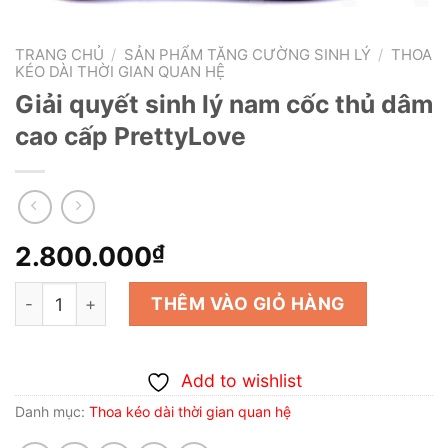
TRANG CHỦ
/
SẢN PHẨM TĂNG CƯỜNG SINH LÝ
/
THOA
KÉO DÀI THỜI GIAN QUAN HỆ
Giải quyết sinh lý nam cốc thủ dâm
cao cấp PrettyLove
2.800.000
₫
Giải quyết sinh lý nam cốc thủ dâm cao cấp PrettyLove 
THÊM VÀO GIỎ HÀNG
Add to wishlist
Danh mục:
Thoa kéo dài thời gian quan hệ