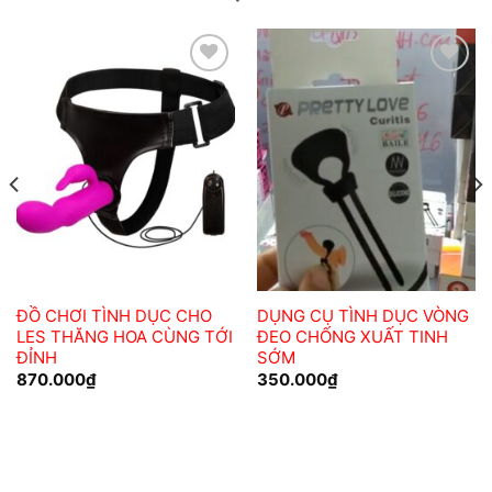
Add to
Add to
wishlist
wishlist
ĐỒ CHƠI TÌNH DỤC CHO
DỤNG CỤ TÌNH DỤC VÒNG
LES THĂNG HOA CÙNG TỚI
ĐEO CHỐNG XUẤT TINH
ĐỈNH
SỚM
870.000
₫
350.000
₫