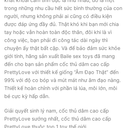
khát khoái cảm tình dục là như nhau, đó là một
trong những nhu cầu hết sức bình thường của con
người, nhưng không phải ai cũng có điều kiện
được đáp ứng đầy đủ. Thật khó khi bạn mới chia
tay hoặc vẫn hoàn toàn độc thân, đôi khi là vì
công việc, bạn phải đi công tác dài ngày thì
chuyện ấy thật bất cập. Và để bảo đảm sức khỏe
giới tính, hãng sản xuất Baile sex toys đã mang
đến cho bạn sản phẩm cốc thủ dâm cao cấp
PrettyLove với thiết kế giống “Âm Đạo Thật” đến
99% với độ co bóp và mút mát như âm đạo nàng.
Thiết kế hoàn chỉnh với phần lá lúa, môi lớn, môi
bé cực kỳ hấp dẫn.
Giải quyết sinh lý nam, cốc thủ dâm cao cấp
PrettyLove sướng nhất, cốc thủ dâm cao cấp
PrettyLove thuộc top 1 toy thế giới