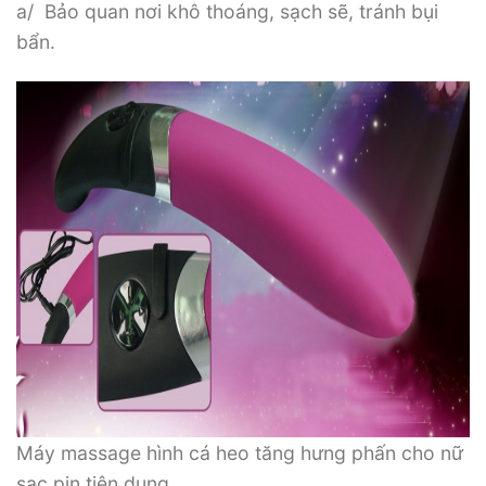
a/ Bảo quan nơi khô thoáng, sạch sẽ, tránh bụi
bẩn.
Máy massage hình cá heo tăng hưng phấn cho nữ
sạc pin tiện dụng