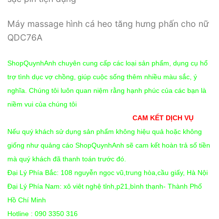
Máy massage hình cá heo tăng hưng phấn cho nữ
QDC76A
ShopQuynhAnh chuyên cung cấp các loại sản phẩm, dụng cụ hổ
trợ tình dục vợ chồng, giúp cuộc sống thêm nhiều màu sắc, ý
nghĩa. Chúng tôi luôn quan niệm rằng hạnh phúc của các bạn là
niềm vui của chúng tôi
CAM KẾT DỊCH VỤ
Nếu quý khách sử dụng sản phẩm không hiệu quả hoặc không
giống như quảng cáo ShopQuynhAnh sẽ cam kết hoàn trả số tiền
mà quý khách đã thanh toán trước đó.
Đại Lý Phía Bắc: 108 nguyễn ngọc vũ,trung hòa,cầu giấy, Hà Nội
Đại Lý Phía Nam: xô viêt nghệ tỉnh,p21,bình thạnh- Thành Phố
Hồ Chí Minh
Hotline : 090 3350 316