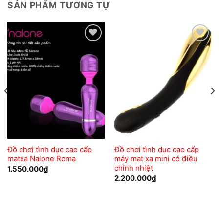
SẢN PHẨM TƯƠNG TỰ
Add to
Add to
wishlist
wishlist
Đồ chơi tình dục cao cấp
Đồ chơi tình dục cao cấp
matxa Nalone Roma
máy mat xa mini có điều
chỉnh nhiệt
1.550.000
₫
2.200.000
₫