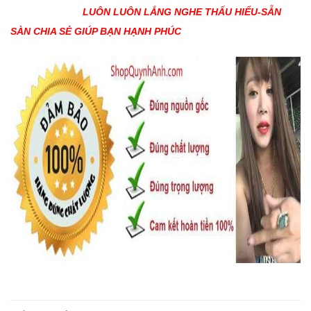
LUÔN LUÔN LẮNG NGHE THẤU HIỂU-SẴN
SÀN CHIA SẺ GIÚP BẠN HẠNH PHÚC