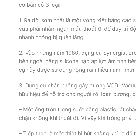
cơ bản có 3 loại:
1. Ra đời sớm nhất là một vòng xiết bằng cao s
vừa phải nhằm ngăn máu thoát đi để duy trì 
nhanh chóng bị quên lãng.
2. Vào những năm 1980, dụng cụ Synergist Ere
bên ngoài bằng silicone, tạo áp lực âm tính b
cụ này được sử dụng rộng rãi nhiều năm, nhưn
3. Dụng cụ chân không gây cương VCD (Vacuum
hữu hiệu để hỗ trợ cho người rối loạn cương,
– Một ống tròn trong suốt bằng plastic rất c
chặn không khí thoát đi. Vì vậy khi tròng phải 
– Tiếp theo là một thiết bị hút không khí ra đ