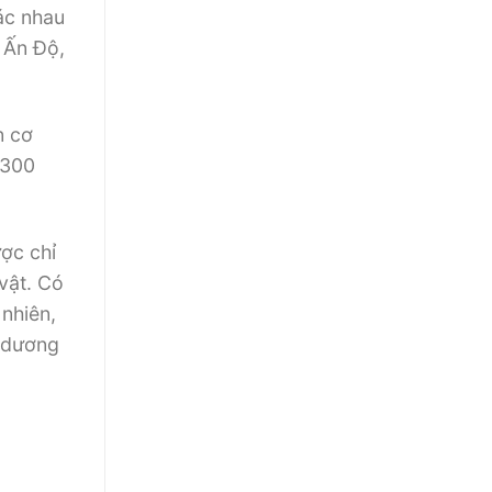
hác nhau
 Ấn Độ,
n cơ
 300
ược chỉ
vật. Có
nhiên,
m dương