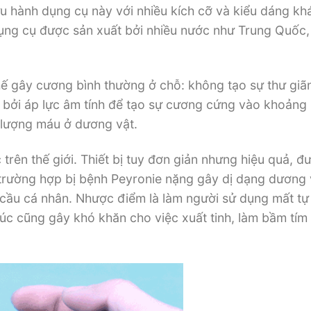
lưu hành dụng cụ này với nhiều kích cỡ và kiểu dáng k
ụng cụ được sản xuất bởi nhiều nước như Trung Quốc,
 gây cương bình thường ở chỗ: không tạo sự thư giã
 bởi áp lực âm tính để tạo sự cương cứng vào khoảng
 lượng máu ở dương vật.
rên thế giới. Thiết bị tuy đơn giản nhưng hiệu quả, đ
 trường hợp bị bệnh Peyronie nặng gây dị dạng dương 
 cầu cá nhân. Nhược điểm là làm người sử dụng mất tự 
lúc cũng gây khó khăn cho việc xuất tinh, làm bầm tí