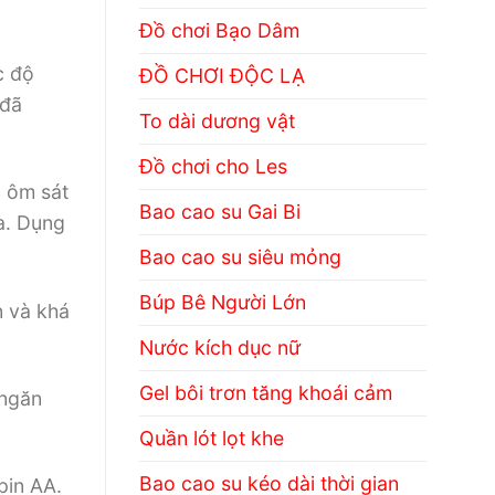
Đồ chơi Bạo Dâm
c độ
ĐỒ CHƠI ĐỘC LẠ
 đã
To dài dương vật
Đồ chơi cho Les
n ôm sát
Bao cao su Gai Bi
ra. Dụng
Bao cao su siêu mỏng
Búp Bê Người Lớn
n và khá
Nước kích dục nữ
Gel bôi trơn tăng khoái cảm
 ngăn
Quần lót lọt khe
Bao cao su kéo dài thời gian
pin AA.