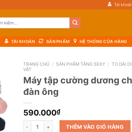
Tài khoả
m:
TÀI KHOẢN
SẢN PHẨM
HỆ THỐNG CỬA HÀNG
TRANG CHỦ
/
SẢN PHẨM TĂNG SEXY
/
TO DÀI 
VẬT
Máy tập cường dương c
đàn ông
d to
hlist
590.000
₫
Máy tập cường dương cho đàn ông số lượng
THÊM VÀO GIỎ HÀNG