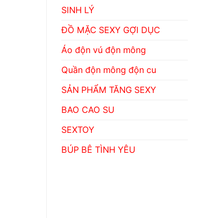
SINH LÝ
ĐỒ MẶC SEXY GỢI DỤC
Áo độn vú độn mông
Quần độn mông độn cu
SẢN PHẨM TĂNG SEXY
BAO CAO SU
SEXTOY
BÚP BÊ TÌNH YÊU