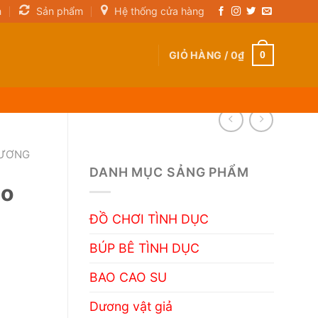
n
Sản phẩm
Hệ thống cửa hàng
GIỎ HÀNG /
0
₫
0
DƯƠNG
DANH MỤC SẢNG PHẨM
ho
ĐỒ CHƠI TÌNH DỤC
BÚP BÊ TÌNH DỤC
BAO CAO SU
Dương vật giả