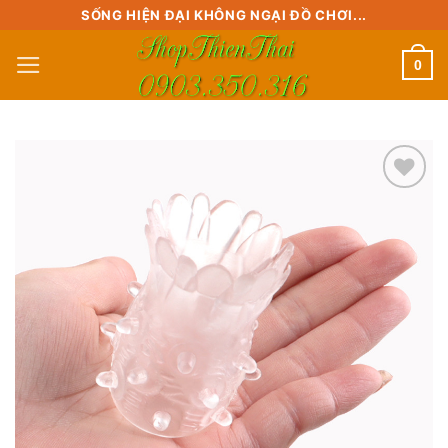
Skip
SỐNG HIỆN ĐẠI KHÔNG NGẠI ĐỒ CHƠI...
to
0
content
Add to
wishlist