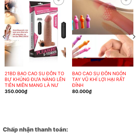
Add to
Add to
wishlist
wishlist
21BD BAO CAO SU ĐÔN TO
BAO CAO SU ĐÔN NGÓN
BỰ KHỦNG ĐƯA NÀNG LÊN
TAY VŨ KHÍ LỢI HẠI RẤT
TIÊN MIÊN MANG LÀ NƯ
ĐỈNH
350.000
₫
80.000
₫
Chấp nhận thanh toán: