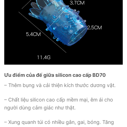
Ưu điểm của đế giữa silicon cao cấp BD70
– Thêm bụng và cải thiện kích thước dương vật.
– Chất liệu silicon cao cấp mềm mại, êm ái cho
người dùng cảm giác như thật.
– Xung quanh túi có nhiều gân, gai, bóng. Tăng