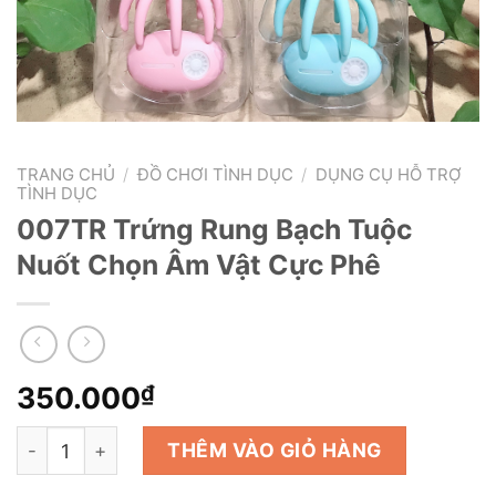
TRANG CHỦ
/
ĐỒ CHƠI TÌNH DỤC
/
DỤNG CỤ HỖ TRỢ
TÌNH DỤC
007TR Trứng Rung Bạch Tuộc
Nuốt Chọn Âm Vật Cực Phê
350.000
₫
007TR Trứng Rung Bạch Tuộc Nuốt Chọn Âm Vật Cực P
THÊM VÀO GIỎ HÀNG