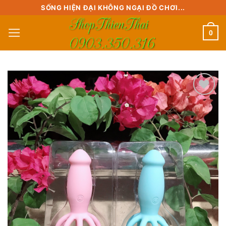
Skip
SỐNG HIỆN ĐẠI KHÔNG NGẠI ĐỒ CHƠI...
to
0
content
Add to
wishlist