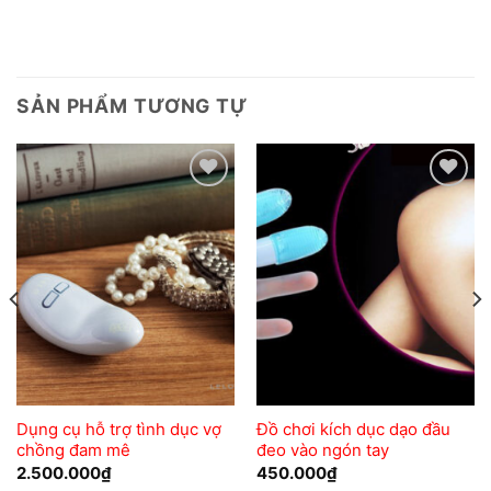
SẢN PHẨM TƯƠNG TỰ
Add to
Add to
wishlist
wishlist
Dụng cụ hỗ trợ tình dục vợ
Đồ chơi kích dục dạo đầu
chồng đam mê
đeo vào ngón tay
2.500.000
₫
450.000
₫