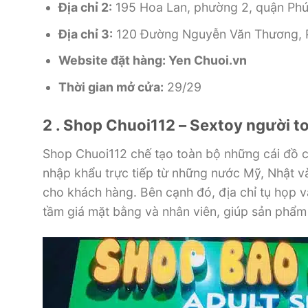
Địa chỉ 2:
195 Hoa Lan, phường 2, quận Ph
Địa chỉ 3:
120 Đường Nguyễn Văn Thương, 
Website đặt hàng: Yen Chuoi.vn
Thời gian mở cửa:
29/29
2 . Shop Chuoi112 – Sextoy người
t
Shop Chuoi112
chế tạo
toàn bộ
những
cái
đồ 
nhập khẩu
trực tiếp từ
những
nước Mỹ, Nhật 
cho khách hàng. Bên cạnh đó,
địa chỉ
tụ họp
v
tầm giá
mặt bằng và nhân viên, giúp sản phẩ