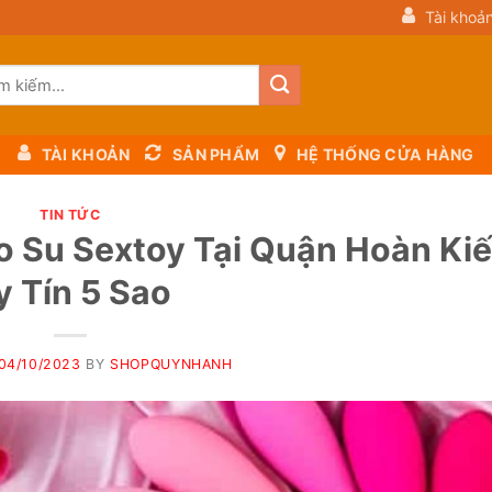
Tài khoả
m:
TÀI KHOẢN
SẢN PHẨM
HỆ THỐNG CỬA HÀNG
TIN TỨC
ao Su Sextoy Tại Quận Hoàn Ki
y Tín 5 Sao
04/10/2023
BY
SHOPQUYNHANH