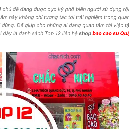
1
chủ đề đang được
cực kỳ
phổ biến
người
sử dụng rộ
phẩm này
không
chỉ
tương tác
tới
trải nghiệm trong qua
i dùng. Để giúp cho
những
ai đang
quan tâm
tới
việc
t
i đây là danh sách Top 12
liên hệ
shop
bao cao su Qu