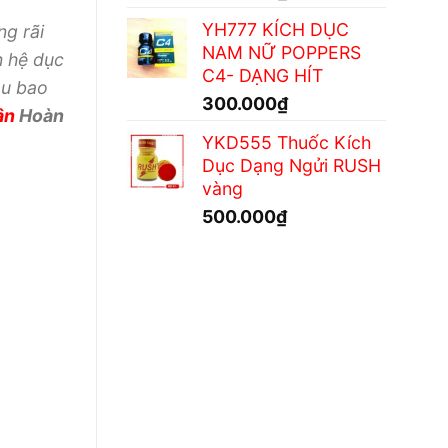
YH777 KÍCH DỤC
ng rãi
NAM NỮ POPPERS
n hệ
dục
C4- DẠNG HÍT
ậu
bao
300.000
₫
ận
Hoàn
YKD555 Thuốc Kích
Dục Dạng Ngửi RUSH
vàng
500.000
₫