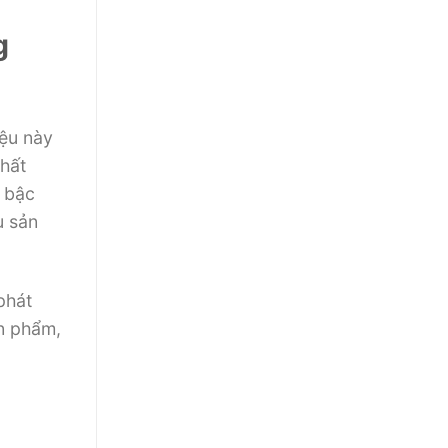
g
iệu này
hất
 bậc
u
sản
phát
n phẩm,