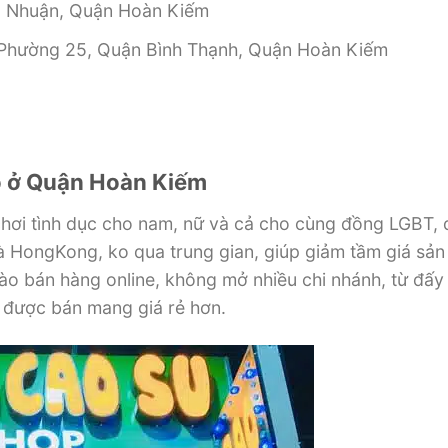
ú Nhuận, Quận Hoàn Kiếm
Phường 25, Quận Bình Thạnh, Quận Hoàn Kiếm
o
ở Quận Hoàn Kiếm
chơi
tình dục
cho nam, nữ và cả cho
cùng
đồng LGBT, 
và HongKong,
ko
qua trung gian, giúp giảm
tầm giá
sản
ào bán hàng online,
không
mở
nhiều
chi nhánh, từ
đấy
m được bán
mang
giá
rẻ
hơn.