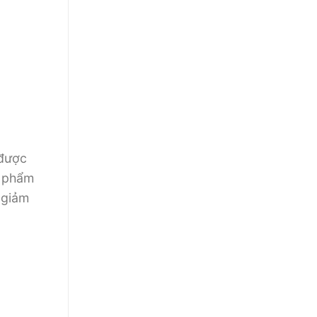
được
 phẩm
giảm