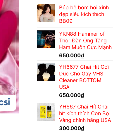
Búp bê bơm hơi xinh
đẹp siêu kích thích
BB09
YKN88 Hammer of
Thor Đàn Ông Tăng
Ham Muốn Cực Mạnh
650.000
₫
YH6677 Chai Hít Gơi
Dục Cho Gay VHS
Cleaner BOTTOM
USA
650.000
₫
YH667 Chai Hít Chai
hít kích thích Con Bọ
Vàng chính hãng USA
300.000
₫