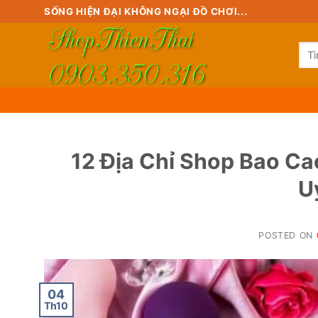
Skip
SỐNG HIỆN ĐẠI KHÔNG NGẠI ĐỒ CHƠI...
to
content
Tìm
kiế
12 Địa Chỉ Shop Bao C
U
POSTED ON
04
Th10