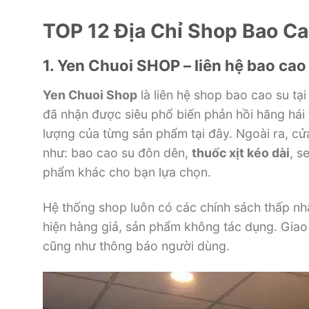
TOP 12 Địa Chỉ Shop Bao C
1. Yen Chuoi SHOP –
liên hệ
bao cao 
Yen Chuoi Shop
là
liên hệ
shop
bao cao su tại 
đã nhận được
siêu
phổ biến
phản hồi
hăng hái
lượng của từng sản phẩm tại đây. Ngoài ra,
cử
như: bao cao su đôn dên,
thuốc
xịt
kéo dài
, s
phẩm khác cho bạn lựa chọn.
Hệ thống
shop
luôn
có
các
chính sách
thấp
nhấ
hiện hàng giả, sản phẩm
không
tác dụng. Giao
cũng như
thông báo
người dùng.