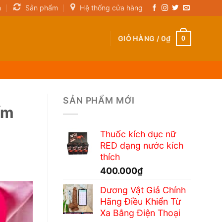
n
Sản phẩm
Hệ thống cửa hàng
GIỎ HÀNG /
0
₫
0
SẢN PHẨM MỚI
ếm
Thuốc kích dục nữ
RED dạng nước kích
thích
400.000
₫
Dương Vật Giả Chính
Hãng Điều Khiển Từ
Xa Bằng Điện Thoại