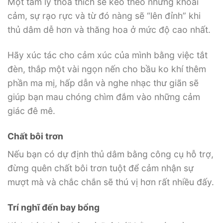
Một tâm lý thoả thích sẽ kéo theo những khoái
cảm, sự rạo rực và từ đó nàng sẽ “lên đỉnh” khi
thủ dâm dễ hơn và thăng hoa ở mức độ cao nhất.
Hãy xúc tác cho cảm xúc của mình bằng việc tắt
đèn, thắp một vài ngọn nến cho bầu ko khí thêm
phần ma mị, hấp dẫn và nghe nhạc thư giãn sẽ
giúp bạn mau chóng chìm đắm vào những cảm
giác đê mê.
Chất bôi trơn
Nếu bạn có dự định thủ dâm bằng công cụ hỗ trợ,
đừng quên chất bôi trơn tuột để cảm nhận sự
mượt mà và chắc chắn sẽ thú vị hơn rất nhiều đấy.
Trí nghĩ đến bay bổng