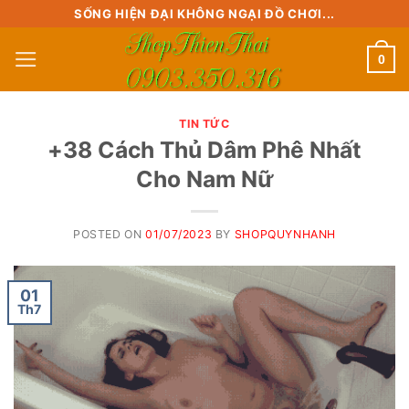
Skip
SỐNG HIỆN ĐẠI KHÔNG NGẠI ĐỒ CHƠI...
to
0
content
TIN TỨC
+38 Cách Thủ Dâm Phê Nhất
Cho Nam Nữ
POSTED ON
01/07/2023
BY
SHOPQUYNHANH
01
Th7