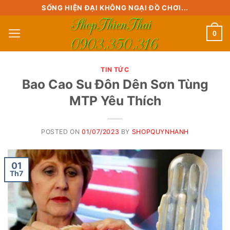
Skip
SỐNG HIỆN ĐẠI KHÔNG NGẠI ĐỒ CHƠI...
to
0
content
TIN TỨC
Bao Cao Su Đôn Dên Sơn Tùng
MTP Yêu Thích
POSTED ON
01/07/2023
BY
SHOPQUYNHANH
01
Th7