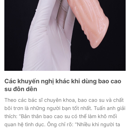
Các khuyến nghị khác khi dùng bao cao
su đôn dên
Theo các bác sĩ chuyên khoa, bao cao su và chất
bôi trơn là những người bạn tốt nhất. Tuấn anh giải
thích: “Bản thân bao cao su có thể làm khô mối
quan hệ tình dục. Ông chỉ rõ: “Nhiều khi người ta