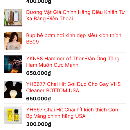
400.000
₫
Dương Vật Giả Chính Hãng Điều Khiển Từ
Xa Bằng Điện Thoại
Búp bê bơm hơi xinh đẹp siêu kích thích
BB09
YKN88 Hammer of Thor Đàn Ông Tăng
Ham Muốn Cực Mạnh
650.000
₫
YH6677 Chai Hít Gơi Dục Cho Gay VHS
Cleaner BOTTOM USA
650.000
₫
YH667 Chai Hít Chai hít kích thích Con
Bọ Vàng chính hãng USA
300.000
₫