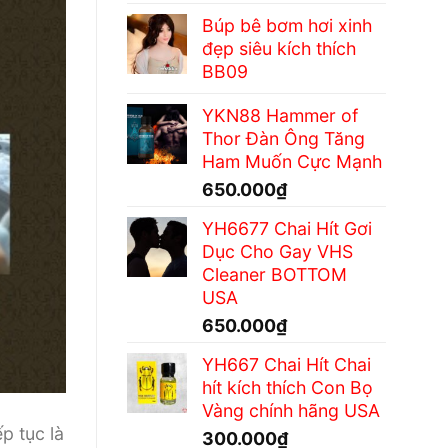
Búp bê bơm hơi xinh
đẹp siêu kích thích
BB09
YKN88 Hammer of
Thor Đàn Ông Tăng
Ham Muốn Cực Mạnh
650.000
₫
YH6677 Chai Hít Gơi
Dục Cho Gay VHS
Cleaner BOTTOM
USA
650.000
₫
YH667 Chai Hít Chai
hít kích thích Con Bọ
Vàng chính hãng USA
p tục là
300.000
₫