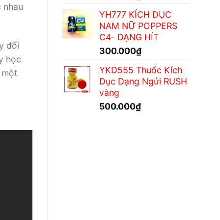
c nhau
YH777 KÍCH DỤC
NAM NỮ POPPERS
C4- DẠNG HÍT
y đổi
300.000
₫
 y học
YKD555 Thuốc Kích
à một
Dục Dạng Ngửi RUSH
vàng
500.000
₫