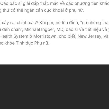
 Các bác sĩ giải đáp thắc mắc về các phương tiện khá
 thứ có thể ngăn cản cực khoái ở phụ nữ.
xảy ra, chính xác? Khi phụ nữ lên đỉnh, “có những tha
u đến chân”, Michael Ingber, MD, bác sĩ về tiết niệu và
c Health System ở Morristown, cho biết, New Jersey, v
ức khỏe Tình dục Phụ nữ.