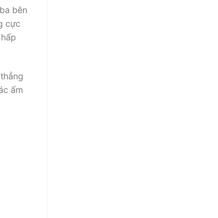
 ba bên
g cực
ô hấp
 thẳng
iác ấm