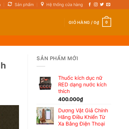
n
Sản phẩm
Hệ thống cửa hàng
GIỎ HÀNG /
0
₫
0
SẢN PHẨM MỚI
nh
Thuốc kích dục nữ
RED dạng nước kích
thích
400.000
₫
Dương Vật Giả Chính
Hãng Điều Khiển Từ
Xa Bằng Điện Thoại