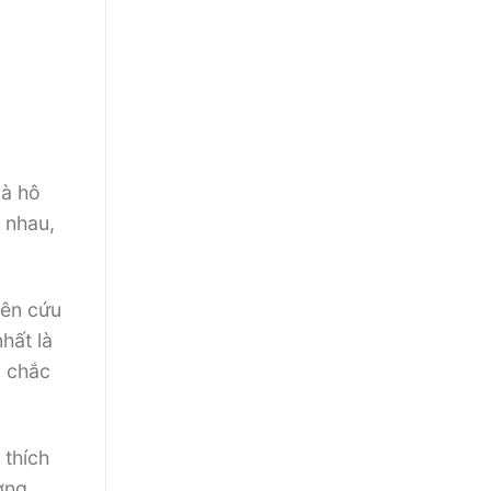
và hô
c nhau,
iên cứu
hất là
g chắc
 thích
ơng