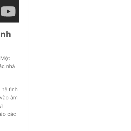
ình
 Một
ác nhà
 hệ tình
n vào âm
sĩ
vào các