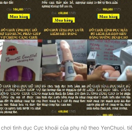
chơi tình dục Cực khoái của phụ nữ theo YenChuoi. tiế