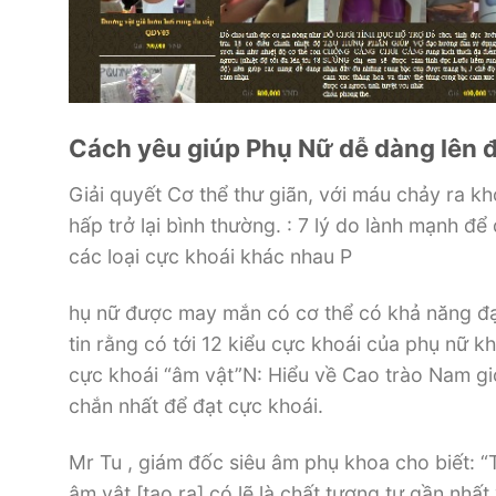
Cách yêu giúp Phụ Nữ dễ dàng lên đỉ
Giải quyết Cơ thể thư giãn, với máu chảy ra kh
hấp trở lại bình thường. : 7 lý do lành mạnh để
các loại cực khoái khác nhau P
hụ nữ được may mắn có cơ thể có khả năng đạ
tin rằng có tới 12 kiểu cực khoái của phụ nữ kh
cực khoái “âm vật”N: Hiểu về Cao trào Nam gi
chắn nhất để đạt cực khoái.
Mr Tu , giám đốc siêu âm phụ khoa cho biết: “T
âm vật [tạo ra] có lẽ là chất tương tự gần nh