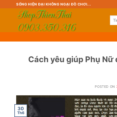
Skip
SỐNG HIỆN ĐẠI KHÔNG NGẠI ĐỒ CHƠI...
to
content
Tìm
kiế
Cách yêu giúp Phụ Nữ d
POSTED ON
30
Th6