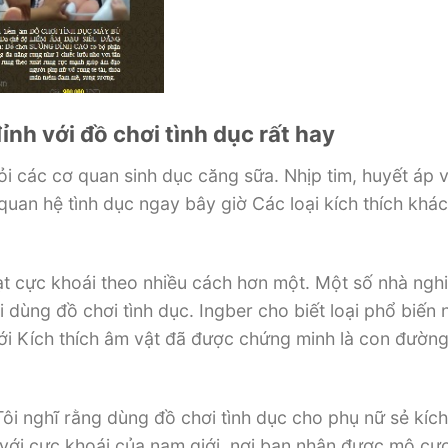
nh với đồ chơi tình dục rất hay
ỏi các cơ quan sinh dục căng sữa. Nhịp tim, huyết áp 
 quan hệ tình dục ngay bây giờ Các loại kích thích khá
t cực khoái theo nhiều cách hơn một. Một số nhà ngh
i dùng đồ chơi tình dục. Ingber cho biết loại phổ biến n
ới Kích thích âm vật đã được chứng minh là con đườn
ôi nghĩ rằng dùng đồ chơi tình dục cho phụ nữ sẻ kích
ất với cực khoái của nam giới, nơi bạn nhận được mô cư