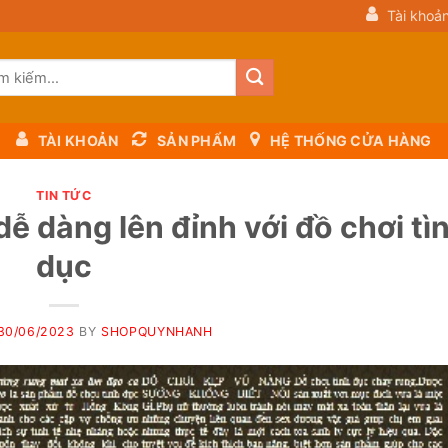
Tài khoả
m:
TÀI KHOẢN
SẢN PHẨM
HỆ THỐNG CỬA HÀNG
TIN TỨC
ễ dàng lên đỉnh với đồ chơi tì
dục
30/06/2023
BY
SHOPQUYNHANH