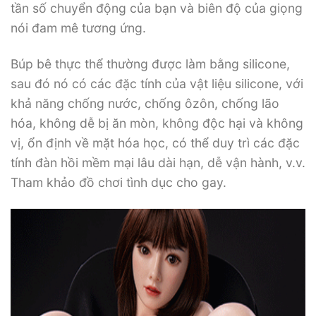
tần số chuyển động của bạn và biên độ của giọng
nói đam mê tương ứng.
Búp bê thực thể thường được làm bằng silicone,
sau đó nó có các đặc tính của vật liệu silicone, với
khả năng chống nước, chống ôzôn, chống lão
hóa, không dễ bị ăn mòn, không độc hại và không
vị, ổn định về mặt hóa học, có thể duy trì các đặc
tính đàn hồi mềm mại lâu dài hạn, dễ vận hành, v.v.
Tham khảo đồ chơi tình dục cho gay.