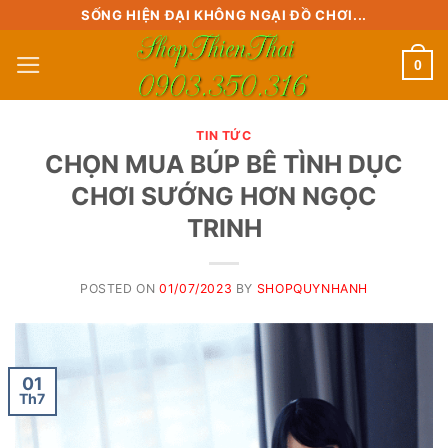
Skip
SỐNG HIỆN ĐẠI KHÔNG NGẠI ĐỒ CHƠI...
to
0
content
TIN TỨC
CHỌN MUA BÚP BÊ TÌNH DỤC
CHƠI SƯỚNG HƠN NGỌC
TRINH
POSTED ON
01/07/2023
BY
SHOPQUYNHANH
01
Th7