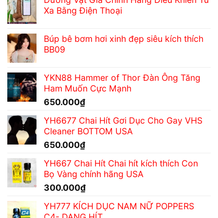
Xa Bằng Điện Thoại
Búp bê bơm hơi xinh đẹp siêu kích thích
BB09
YKN88 Hammer of Thor Đàn Ông Tăng
Ham Muốn Cực Mạnh
650.000
₫
YH6677 Chai Hít Gơi Dục Cho Gay VHS
Cleaner BOTTOM USA
650.000
₫
YH667 Chai Hít Chai hít kích thích Con
Bọ Vàng chính hãng USA
300.000
₫
YH777 KÍCH DỤC NAM NỮ POPPERS
C4- DẠNG HÍT