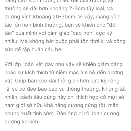
nâng cao kích thước, chiều dài của dương vật
thường sẽ dài hơn khoảng 2-3cm tùy loại, và
đường kính khoảng 20-30cm. Vì vậy, mang kích
tấc lớn hơn bình thường, bạn sẽ khiến cho “đối
tác” của mình với cảm giác “cao hơn” cực kỳ
nhiều. Mà không bắt buộc phải tốn thời kì và công
sức để tập huấn cậu bé.
Với lớp “bảo vệ” dày như vậy sẽ khiến giảm đáng
nhắc sự kích thích từ niêm mạc âm hộ đến dương
vật. Giúp bạn kéo dài thời gian hơn cực kỳ rộng
rãi so có đeo bao cao su thông thường. Nhưng tất
nhiên, cách tiêu dùng này chỉ thích hợp có một số
nam giới sở hữu khả năng cương cứng tốt, mắc
chứng xuất tinh sớm. Đàn ông bị rối loạn cương
dương ko nên.