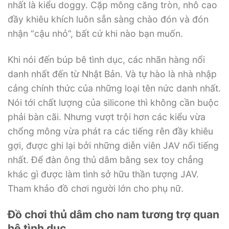
nhất là kiểu doggy. Cặp mông căng tròn, nhô cao
đầy khiêu khích luôn sẵn sàng chào đón và đón
nhận “cậu nhỏ”, bất cứ khi nào bạn muốn.
Khi nói đến búp bê tình dục, các nhãn hàng nổi
danh nhất đến từ Nhật Bản. Và tự hào là nhà nhập
cảng chính thức của những loại tên nức danh nhất.
Nói tới chất lượng của silicone thì không cần buộc
phải bàn cãi. Nhưng vượt trội hơn các kiểu vừa
chổng mông vừa phát ra các tiếng rên đầy khiêu
gợi, được ghi lại bởi những diễn viên JAV nổi tiếng
nhất. Để đàn ông thủ dâm bằng sex toy chẳng
khác gì được làm tình sở hữu thần tượng JAV.
Tham khảo đồ chơi người lớn cho phụ nữ.
Đồ chơi thủ dâm cho nam tương trợ quan
hệ tình dục