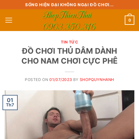
Skip
SỐNG HIỆN ĐẠI KHÔNG NGẠI ĐỒ CHƠI...
to
0
content
TIN TỨC
ĐỒ CHƠI THỦ DÂM DÀNH
CHO NAM CHƠI CỰC PHÊ
POSTED ON
01/07/2023
BY
SHOPQUYNHANH
01
Th7