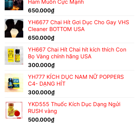
Ham Muốn Cực Mạnh
650.000
₫
YH6677 Chai Hít Gơi Dục Cho Gay VHS
Cleaner BOTTOM USA
650.000
₫
YH667 Chai Hít Chai hít kích thích Con
Bọ Vàng chính hãng USA
300.000
₫
YH777 KÍCH DỤC NAM NỮ POPPERS
C4- DẠNG HÍT
300.000
₫
YKD555 Thuốc Kích Dục Dạng Ngửi
RUSH vàng
500.000
₫