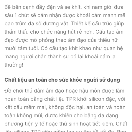
Bề bên cạnh đầy đặn và se khít, khi nam giới đưa
sâu 1 chút sẽ cảm nhận được khoái cảm mạnh mẽ
bao trùm đa số dương vật. Thiết kế cấu trúc giúp
thẩm thấu cho chức năng hút rẻ hơn. Cấu tạo âm
đạo được mô phỏng theo âm đạo của thiếu nữ
mười tám tuổi. Có cấu tạo khít khao như quan hệ
mang người chân thành sự có lại khoái cảm lạ
thường!
Chất liệu an toàn cho sức khỏe người sử dụng
Đồ chơi thủ dâm âm đạo hoặc hậu môn được làm
hoàn toàn bằng chất liệu TPR khối silicon đặc, với
kết cấu mềm mại, không độc hại, an toàn và hoàn
toàn không mùi, được khiến cho bằng đa dạng
phương tiện y tế hoặc thứ sinh hoạt tiết kiệm. Chất
liệu silicon TPR siêu mềm tạo sự tha hồ tối đa. Bạn