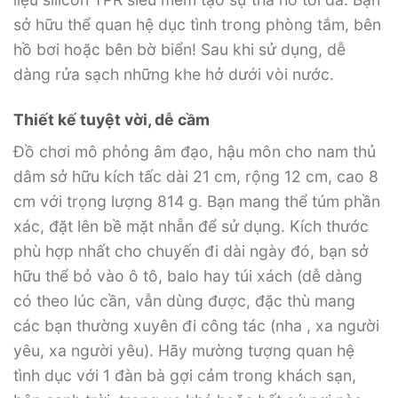
sở hữu thể quan hệ dục tình trong phòng tắm, bên
hồ bơi hoặc bên bờ biển! Sau khi sử dụng, dễ
dàng rửa sạch những khe hở dưới vòi nước.
Thiết kế tuyệt vời, dễ cầm
Đồ chơi mô phỏng âm đạo, hậu môn cho nam thủ
dâm sở hữu kích tấc dài 21 cm, rộng 12 cm, cao 8
cm với trọng lượng 814 g. Bạn mang thể túm phần
xác, đặt lên bề mặt nhẵn để sử dụng. Kích thước
phù hợp nhất cho chuyến đi dài ngày đó, bạn sở
hữu thể bỏ vào ô tô, balo hay túi xách (dễ dàng
có theo lúc cần, vẫn dùng được, đặc thù mang
các bạn thường xuyên đi công tác (nha , xa người
yêu, xa người yêu). Hãy mường tượng quan hệ
tình dục với 1 đàn bà gợi cảm trong khách sạn,