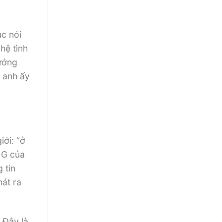
c nói
hệ tình
sướng
à anh ấy
iới: “ở
m G của
 tin
hát ra
 Đây là