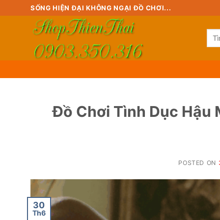
Skip
SỐNG HIỆN ĐẠI KHÔNG NGẠI ĐỒ CHƠI...
to
content
Tìm
kiế
Đồ Chơi Tình Dục Hậu 
POSTED ON
30
Th6