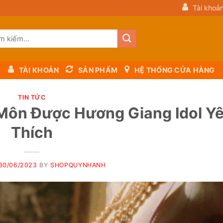
Tài khoả
m:
TÀI KHOẢN
SẢN PHẨM
HỆ THỐNG CỬA HÀNG
TIN TỨC
Môn Được Hương Giang Idol Y
Thích
30/06/2023
BY
SHOPQUYNHANH