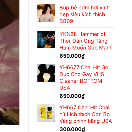
Búp bê bơm hơi xinh
đẹp siêu kích thích
BB09
YKN88 Hammer of
Thor Đàn Ông Tăng
Ham Muốn Cực Mạnh
650.000
₫
YH6677 Chai Hít Gơi
Dục Cho Gay VHS
Cleaner BOTTOM
USA
650.000
₫
YH667 Chai Hít Chai
hít kích thích Con Bọ
Vàng chính hãng USA
300.000
₫