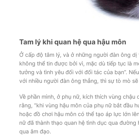
Tam lý khi quan hệ qua hậu môn
Ở cấp độ tâm lý, và ở những người đàn ông dị t
không thể tin được bởi vì, mặc dù tiếp tục là m
tưởng và tình yêu đối với đối tác của bạn”. N
với nhiều người đàn ông thẳng, thì sự tò mò s
Về phần mình, ở phụ nữ, kích thích vùng chậu
rằng, “khi vùng hậu môn của phụ nữ bắt đầu h
hoặc đồ chơi hậu môn có thể tạo áp lực lớn l
nữ đã thành thạo quan hệ tình dục qua đường h
qua âm đạo.