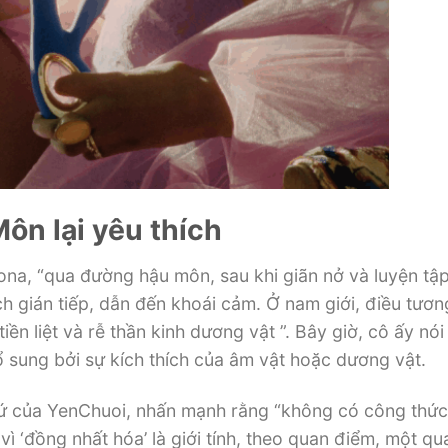
ôn lại yêu thích
ona, “qua đường hậu môn, sau khi giãn nở và luyện tậ
h gián tiếp, dẫn đến khoái cảm. Ở nam giới, điều tươn
ền liệt và rễ thần kinh dương vật ”. Bây giờ, cô ấy nói 
sung bởi sự kích thích của âm vật hoặc dương vật.
 sứ của YenChuoi, nhấn mạnh rằng “không có công thứ
 vì ‘đồng nhất hóa’ là giới tính, theo quan điểm, một q