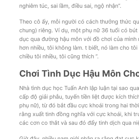
nghiêm túc, sai lầm, điều sai, ngộ nhận”.
Theo cô ấy, mỗi người có cách thưởng thức qu
chung) riêng. Ví dụ, một phụ nữ 36 tuổi có bú
dục qua đường hậu môn với đồ chơi của mình rấ
hơn nhiều, tôi không làm. t biết, nó làm cho tô
chiều tôi nhiều, tôi cũng thích ”.
Chơi Tình Dục Hậu Môn Chơ
Nhà tình dục học Tuấn Anh lập luận tại sao qua
cấp độ giải phẫu, tuyến tiền liệt được kích thí
phụ nữ), từ đó bắt đầu cực khoái trong hai thờ
rằng xuất tinh đồng nghĩa với cực khoái, khi tr
các cơn co thắt và sau đó đẩy tinh dịch qua niệ
Giờ đây, nhiều nam giới nhận ra rằng đạt cực k