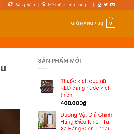
n
Sản phẩm
Hệ thống cửa hàng
GIỎ HÀNG /
0
₫
0
SẢN PHẨM MỚI
êu
Thuốc kích dục nữ
RED dạng nước kích
thích
400.000
₫
Dương Vật Giả Chính
Hãng Điều Khiển Từ
Xa Bằng Điện Thoại