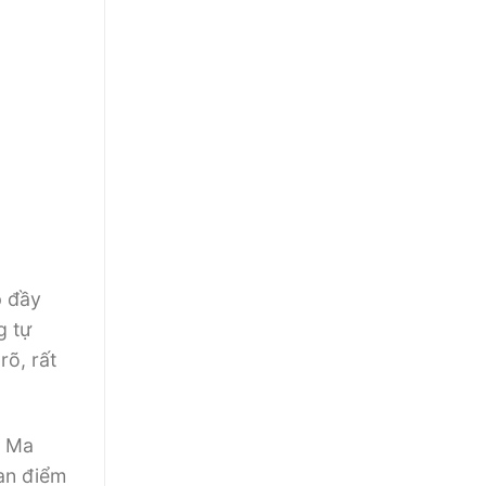
p đầy
g tự
rõ, rất
c Ma
uan điểm