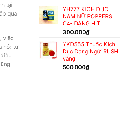
h tại
YH777 KÍCH DỤC
hập qua
NAM NỮ POPPERS
C4- DẠNG HÍT
300.000
₫
, việc
YKD555 Thuốc Kích
 nó: từ
Dục Dạng Ngửi RUSH
 điều
vàng
cũng
500.000
₫