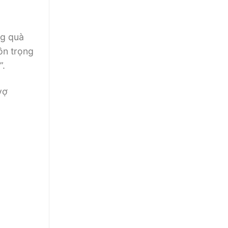
ng quà
ôn trọng
”.
vợ