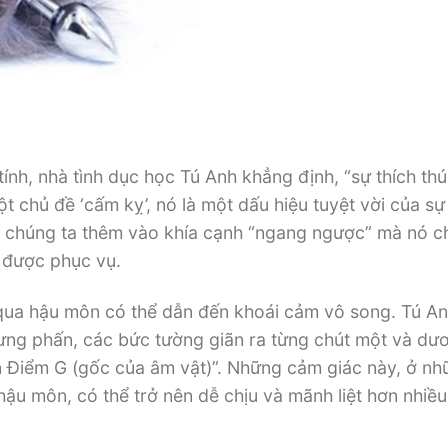
ính, nhà tình dục học Tú Anh khẳng định, “sự thích thú
ột chủ đề ‘cấm kỵ’, nó là một dấu hiệu tuyệt vời của sự 
ếu chúng ta thêm vào khía cạnh “ngang ngược” mà nó ch
ẽ được phục vụ.
 qua hậu môn có thể dẫn đến khoái cảm vô song. Tú A
ưng phấn, các bức tường giãn ra từng chút một và dư
ên Điểm G (gốc của âm vật)”. Những cảm giác này, ở n
ậu môn, có thể trở nên dễ chịu và mãnh liệt hơn nhiều