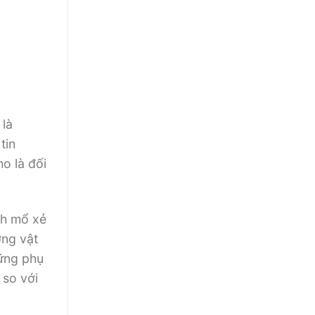
 là
tin
o là đối
nh mổ xẻ
ơng vật
hững phụ
 so với