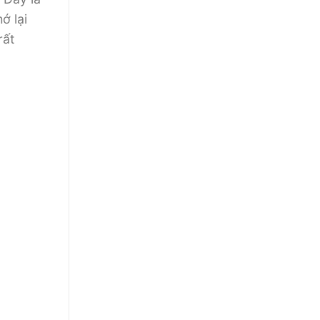
ớ lại
rất