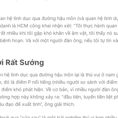
an hệ tình dục qua đường hậu môn (và quan hệ tình dụ
t danh là HCM công khai nhận xét: “Tôi thực hành quan 
t nhiều khi tôi gặp khó khăn về âm vật, tôi thấy nó 
i bệnh hoạn. Và với một người đàn ông, nếu tôi tự tin v
i Rất Sướng
n hệ tình dục qua đường hậu môn lại là thú vui ở nam g
ch, đó là điểm P nổi tiếng (nhiều người so sánh với điể
i điểm khó phát hiện. Về cơ bản, vì nhiều người đàn ông
ường hợp này không xảy ra: “đầu tiên, tuyến tiền liệt p
u đạo để xuất tinh”, ông giải thích.
hoái qua “cửa sau” là một trải nghiệm thú vị hơn nhiều.