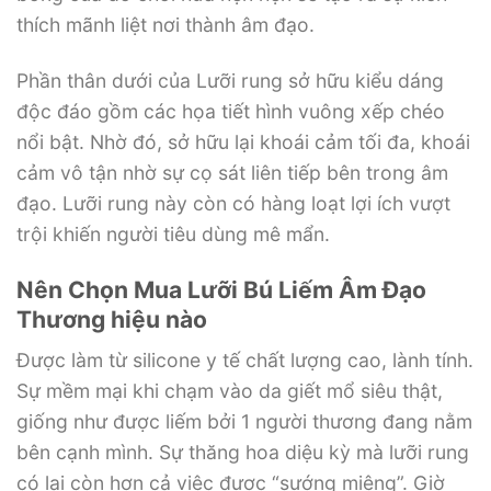
thích mãnh liệt nơi thành âm đạo.
Phần thân dưới của Lưỡi rung sở hữu kiểu dáng
độc đáo gồm các họa tiết hình vuông xếp chéo
nổi bật. Nhờ đó, sở hữu lại khoái cảm tối đa, khoái
cảm vô tận nhờ sự cọ sát liên tiếp bên trong âm
đạo. Lưỡi rung này còn có hàng loạt lợi ích vượt
trội khiến người tiêu dùng mê mẩn.
Nên Chọn Mua Lưỡi Bú Liếm Âm Đạo
Thương hiệu nào
Được làm từ silicone y tế chất lượng cao, lành tính.
Sự mềm mại khi chạm vào da giết mổ siêu thật,
giống như được liếm bởi 1 người thương đang nằm
bên cạnh mình. Sự thăng hoa diệu kỳ mà lưỡi rung
có lại còn hơn cả việc được “sướng miệng”. Giờ