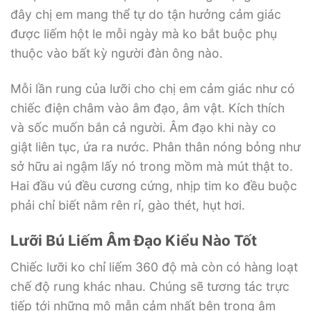
đây chị em mang thể tự do tận hưởng cảm giác
được liếm hột le mỗi ngày mà ko bắt buộc phụ
thuộc vào bất kỳ người đàn ông nào.
Mỗi lần rung của lưỡi cho chị em cảm giác như có
chiếc điện châm vào âm đạo, âm vật. Kích thích
và sốc muốn bắn cả người. Âm đạo khi này co
giật liên tục, ứa ra nước. Phân thân nóng bỏng như
sở hữu ai ngậm lấy nó trong mồm mà mút thật to.
Hai đầu vú đều cương cứng, nhịp tim ko đều buộc
phải chỉ biết nằm rên rỉ, gào thét, hụt hơi.
Lưỡi Bú Liếm Âm Đạo Kiểu Nào Tốt
Chiếc lưỡi ko chỉ liếm 360 độ mà còn có hàng loạt
chế độ rung khác nhau. Chúng sẽ tương tác trực
tiếp tới những mô mẫn cảm nhất bên trong âm