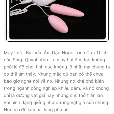
Máy Lưỡi Bú Liếm Âm Đạo Ngọc Trinh Cực Thích
cùa Shop Quynh Anh. Là máy hút âm đạo không
phải là đồ chơi tình dục khổng lồ nhất mà chúng ta
có thể tìm thấy. Nhưng mặc dù bạn có thể chưa
bao giờ nghe nói về nó. Nhưng nó khá phổ biến
trong ngành công nghiệp khiêu dâm. Và nó không
chỉ là dương vật giả hay những chú thỏ tràn lan
với hình dạng giống như dương vật giả của chúng.
Hữu ích để làm hài lòng phụ nữ.