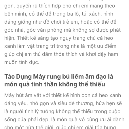
gọn, quyến rũ thích hợp cho chị em mang theo
bên mình, có thể để trong ba lô, túi xách, hình
dáng giống như đồ chơi trẻ em, hoặc có thể để
góc nhà, góc văn phòng mà không sợ được phát
hiện. Thiết kế sáng tạo ngụy trang chú cá heo
xanh làm vật trang trí trong nhà là một ưu điểm
giúp chị em thủ dâm thỏa thích và khơi dậy ham
muốn tình dục.
Tác Dụng Máy rung bú liếm âm đạo là
món quà tinh thần không thể thiếu
Máy hút âm vật với thiết kế hình con cá heo xanh
đáng yêu, nhỏ gọn và siêu dễ thương, hứa hẹn sẽ
là người tình lý tưởng không thể thiếu trong cuộc
sống của phái đẹp, là món quà vô cùng ưu ái dành
cho một nửa thế giới, giúp chị em giải tỏa hưng