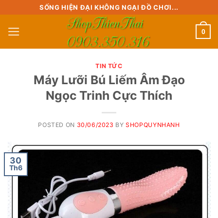
Skip
SỐNG HIỆN ĐẠI KHÔNG NGẠI ĐỒ CHƠI...
to
0
content
TIN TỨC
Máy Lưỡi Bú Liếm Âm Đạo
Ngọc Trinh Cực Thích
POSTED ON
30/06/2023
BY
SHOPQUYNHANH
30
Th6