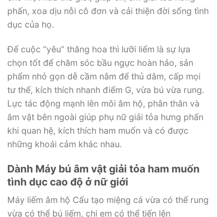
phấn, xoa dịu nỗi cô đơn và cải thiện đời sống tình
dục của họ.
Để cuộc “yêu” thăng hoa thì lưỡi liếm là sự lựa
chọn tốt để chăm sóc bầu ngực hoàn hảo, sản
phẩm nhỏ gọn dễ cầm nắm để thủ dâm, cấp mọi
tư thế, kích thích nhanh điểm G, vừa bú vừa rung.
Lực tác động mạnh lên môi âm hộ, phân thân và
âm vật bên ngoài giúp phụ nữ giải tỏa hưng phấn
khi quan hệ, kích thích ham muốn và có được
những khoái cảm khác nhau.
Dành Máy bú âm vật giải tỏa ham muốn
tình dục cao độ ở nữ giới
Máy liếm âm hộ Cấu tạo miệng cá vừa có thể rung
vừa có thể bú liếm, chị em có thể tiến lên