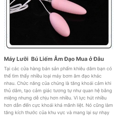
Máy Lưỡi Bú Liếm Âm Đạo Mua ở Đâu
Tại các cửa hàng bán sản phẩm khiêu dâm bạn có
thể tìm thấy nhiều loại máy bơm âm đạo khác
nhau. Chức năng của chúng là tăng khoái cảm khi
thủ dâm, tạo cảm giác tương tự như quan hệ bằng
miệng nhưng dễ chịu hơn nhiều. Vì lực hút nhiều
hơn dẫn đến cực khoái khá mãnh liệt. Nó cũng làm
tăng kích thước của khu vực và mang lại sự nhạy