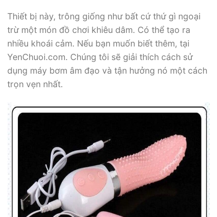
Thiết bị này, trông giống như bất cứ thứ gì ngoại
trừ một món đồ chơi khiêu dâm. Có thể tạo ra
nhiều khoái cảm. Nếu bạn muốn biết thêm, tại
YenChuoi.com. Chúng tôi sẽ giải thích cách sử
dụng máy bơm âm đạo và tận hưởng nó một cách
trọn vẹn nhất.