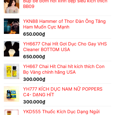
Búp bê bơm hơi xinh đẹp siêu kích thích
BB09
YKN88 Hammer of Thor Đàn Ông Tăng
Ham Muốn Cực Mạnh
650.000
₫
YH6677 Chai Hít Gơi Dục Cho Gay VHS
Cleaner BOTTOM USA
650.000
₫
YH667 Chai Hít Chai hít kích thích Con
Bọ Vàng chính hãng USA
300.000
₫
YH777 KÍCH DỤC NAM NỮ POPPERS
C4- DẠNG HÍT
300.000
₫
YKD555 Thuốc Kích Dục Dạng Ngửi