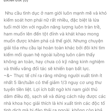
ĐÁNH GIÁ (0)
Nhu cầu tình dục ở nam giới luôn mạnh mẽ và khó
kiểm soát hơn phái nữ rất nhiều, đặc biệt là lứa
tuổi mới lớn với nguồn năng lượng luôn tràn trề,
ham muốn lên đến tột đỉnh và khát khao mong
muốn được khám phá cả thế giới. Nhưng chuyện
giải tỏa nhu cầu lại hoàn toàn khác bởi đôi khi tìm
kiếm mối quan hệ ngoài luồng luôn cảm thấy
không an toàn, hay chưa có kỹ năng kinh nghiệm
và thiếu vắng đối tác sẽ khiến bạn bất lực.
~&~ Thực tế chỉ ra rằng những người xuất tinh ít
nhất 5 lần/tuần có thể giảm 1/3 nguy cơ ung thư
tuyến tiền liệt. Lợi ích bất ngờ khi nam giới thủ
dâm điều độ, sạch sẽ và đúng cách này được các
nhà khoa học giải thích là khi xuất tinh các độc tố
tinh dịch mà bị đào thải ra ngoài, không còn khả