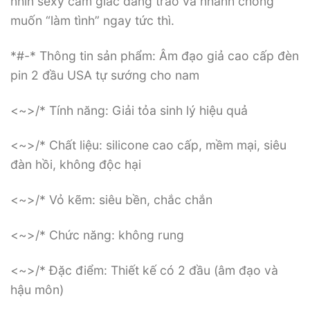
nhìn sexy cảm giác dâng trào và nhanh chóng
muốn “làm tình” ngay tức thì.
*#-* Thông tin sản phẩm: Âm đạo giả cao cấp đèn
pin 2 đầu USA tự sướng cho nam
<~>/* Tính năng: Giải tỏa sinh lý hiệu quả
<~>/* Chất liệu: silicone cao cấp, mềm mại, siêu
đàn hồi, không độc hại
<~>/* Vỏ kẽm: siêu bền, chắc chắn
<~>/* Chức năng: không rung
<~>/* Đặc điểm: Thiết kế có 2 đầu (âm đạo và
hậu môn)