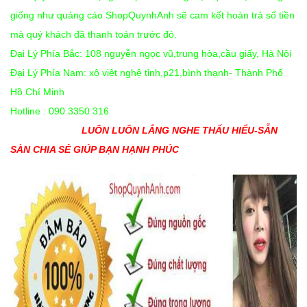
giống như quảng cáo ShopQuynhAnh sẽ cam kết hoàn trả số tiền
mà quý khách đã thanh toán trước đó.
Đại Lý Phía Bắc: 108 nguyễn ngọc vũ,trung hòa,cầu giấy, Hà Nội
Đại Lý Phía Nam: xô viêt nghệ tỉnh,p21,bình thạnh- Thành Phố
Hồ Chí Minh
Hotline : 090 3350 316
LUÔN LUÔN LẮNG NGHE THẤU HIỂU-SẴN
SÀN CHIA SẺ GIÚP BẠN HẠNH PHÚC