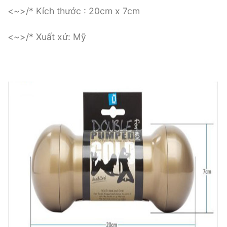
<~>/* Kích thước : 20cm x 7cm
<~>/* Xuất xứ: Mỹ