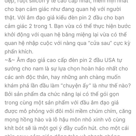
đẹp, ruột silicon y tế cao cấp nhất, mềm mịn nhất
cho bạn cảm giác như đang quan hệ với người
thật. Với âm đạo giả kiểu đèn pin 2 đầu cho bạn
cảm giác 2 trong 1. Bạn vừa có thể thực hiện bước
khởi động với quan hệ bằng miệng lại vừa có thể
quan hệ nhập cuộc với nàng qua “cửa sau” cực kỳ
phấn khích.
~&~ Âm đạo giả cao cấp đèn pin 2 đầu USA tự
sướng cho nam là sự lựa chọn hoàn hảo nhất cho
các anh độc thân, hay những anh chàng muốn
khám phá lần đầu làm “chuyện ấy” là như thế nào?
Bởi sản phẩm đa chức năng lại có thể gói gọn
trong cùng một sản phẩm với đầu âm đạo giả
được mô phỏng với đôi môi mềm chúm chím, căng
mọng hồng hào và lỗ hậu môn nhỏ xinh vô cùng
khít bót sẽ là một gợi ý đầy cuốn hút. cho một cái