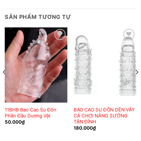
SẢN PHẨM TƯƠNG TỰ
Add to
Add to
wishlist
wishlist
11BHB Bao Cao Su Đôn
BAO CAO SU ĐÔN DÊN VẢY
Phần Đầu Dương Vật
CÁ CHƠI NÀNG SƯỚNG
TẬN ĐỈNH
50.000
₫
180.000
₫