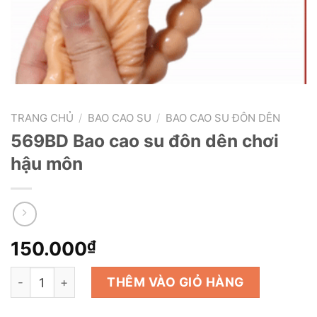
TRANG CHỦ
/
BAO CAO SU
/
BAO CAO SU ĐÔN DÊN
569BD Bao cao su đôn dên chơi
hậu môn
150.000
₫
569BD Bao cao su đôn dên chơi hậu môn số lượng
THÊM VÀO GIỎ HÀNG