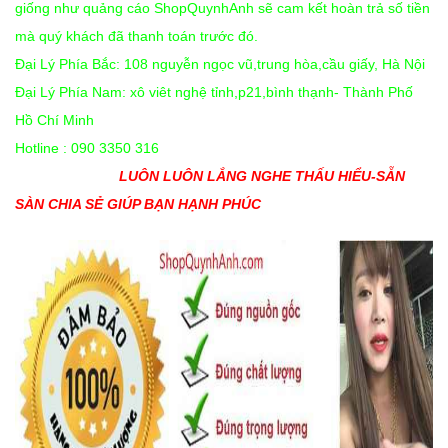
giống như quảng cáo ShopQuynhAnh sẽ cam kết hoàn trả số tiền
mà quý khách đã thanh toán trước đó.
Đại Lý Phía Bắc: 108 nguyễn ngọc vũ,trung hòa,cầu giấy, Hà Nội
Đại Lý Phía Nam: xô viêt nghệ tỉnh,p21,bình thạnh- Thành Phố
Hồ Chí Minh
Hotline : 090 3350 316
LUÔN LUÔN LẮNG NGHE THẤU HIỂU-SẴN
SÀN CHIA SẺ GIÚP BẠN HẠNH PHÚC