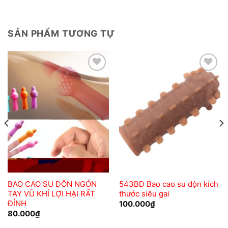
SẢN PHẨM TƯƠNG TỰ
Add to
Add to
wishlist
wishlist
BAO CAO SU ĐÔN NGÓN
543BD Bao cao su độn kích
TAY VŨ KHÍ LỢI HẠI RẤT
thước siêu gai
ĐỈNH
100.000
₫
80.000
₫