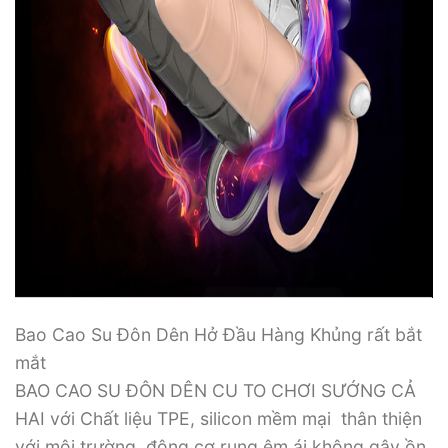
Bao Cao Su Đôn Dên Hở Đầu Hàng Khủng rất bắt
mắt
BAO CAO SU ĐÔN DÊN CU TO CHƠI SƯỚNG CẢ
HAI với Chất liệu TPE, silicon mềm mại thân thiện
với môi trường, động cơ rung êm ái không gây ồn