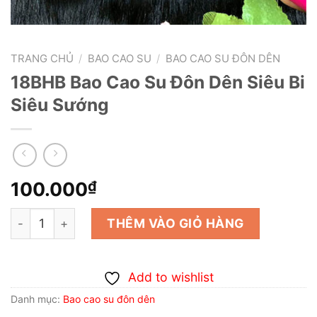
TRANG CHỦ
/
BAO CAO SU
/
BAO CAO SU ĐÔN DÊN
18BHB Bao Cao Su Đôn Dên Siêu Bi
Siêu Sướng
100.000
₫
18BHB Bao Cao Su Đôn Dên Siêu Bi Siêu Sướng số lượng
THÊM VÀO GIỎ HÀNG
Add to wishlist
Danh mục:
Bao cao su đôn dên