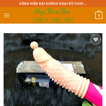
Skip
SỐNG HIỆN ĐẠI KHÔNG NGẠI ĐỒ CHƠI...
to
0
content
Add to
wishlist