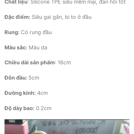
Chất liệu
: Silicone TPE siêu mềm mại, đàn hồi tốt
Đặc điểm:
Siêu gai gân, bi to ở đầu
Rung:
Có rung đầu
Màu sắc:
Màu da
Chiều dài sản phẩm
: 16cm
Đôn đầu:
5cm
Đường kính:
4cm
Độ dày bao:
0.2cm