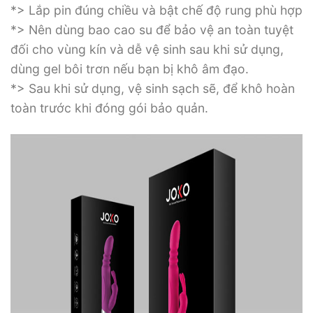
*> Lắp pin đúng chiều và bật chế độ rung phù hợp
*> Nên dùng bao cao su để bảo vệ an toàn tuyệt
đối cho vùng kín và dễ vệ sinh sau khi sử dụng,
dùng gel bôi trơn nếu bạn bị khô âm đạo.
*> Sau khi sử dụng, vệ sinh sạch sẽ, để khô hoàn
toàn trước khi đóng gói bảo quản.