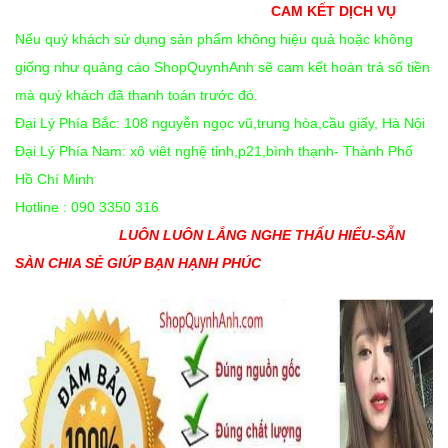
CAM KẾT DỊCH VỤ
Nếu quý khách sử dụng sản phẩm không hiệu quả hoặc không
giống như quảng cáo ShopQuynhAnh sẽ cam kết hoàn trả số tiền
mà quý khách đã thanh toán trước đó.
Đại Lý Phía Bắc: 108 nguyễn ngọc vũ,trung hòa,cầu giấy, Hà Nội
Đại Lý Phía Nam: xô viêt nghệ tỉnh,p21,bình thạnh- Thành Phố
Hồ Chí Minh
Hotline : 090 3350 316
LUÔN LUÔN LẮNG NGHE THẤU HIỂU-SẴN
SÀN CHIA SẺ GIÚP BẠN HẠNH PHÚC