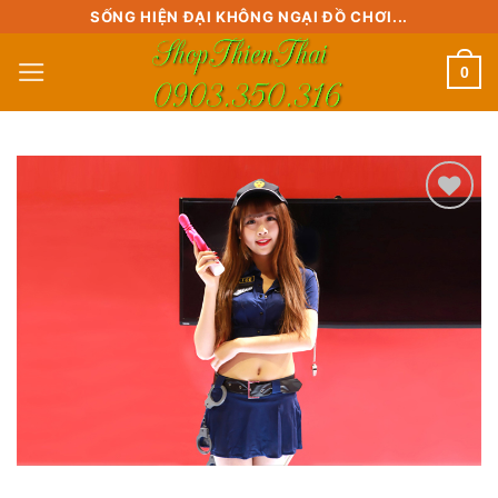
Skip
SỐNG HIỆN ĐẠI KHÔNG NGẠI ĐỒ CHƠI...
to
0
content
Add to
wishlist