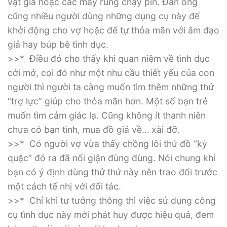
vật giả hoặc các máy rung chạy pin. Đàn ông
cũng nhiều người dùng những dụng cụ này để
khởi động cho vợ hoặc để tự thỏa mãn với âm đạo
giả hay búp bê tình dục.
>>* Điều đó cho thấy khi quan niệm về tình dục
cởi mở, coi đó như một nhu cầu thiết yếu của con
người thì người ta càng muốn tìm thêm những thứ
“trợ lực” giúp cho thỏa mãn hơn. Một số bạn trẻ
muốn tìm cảm giác lạ. Cũng không ít thanh niên
chưa có bạn tình, mua đồ giả về… xài đỡ.
>>* Có người vợ vừa thấy chồng lôi thứ đồ “kỳ
quặc” đó ra đã nổi giận đùng đùng. Nói chung khi
bạn có ý định dùng thử thứ này nên trao đổi trước
một cách tế nhị với đối tác.
>>* Chỉ khi tư tưởng thông thì việc sử dụng công
cụ tình dục này mới phát huy được hiệu quả, đem