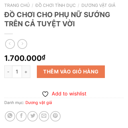
TRANG CHỦ
/
ĐỒ CHƠI TÌNH DỤC
/
DƯƠNG VẬT GIẢ
ĐỒ CHƠI CHO PHỤ NỮ SƯỚNG
TRÊN CẢ TUYỆT VỜI
1.700.000
₫
ĐỒ CHƠI CHO PHỤ NỮ SƯỚNG TRÊN CẢ TUYỆT VỜI số 
THÊM VÀO GIỎ HÀNG
Add to wishlist
Danh mục:
Dương vật giả