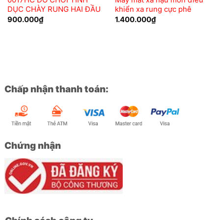
0017HC ĐỒ CHƠI TÌNH
Máy mat xa hậu môn điều
DỤC CHÀY RUNG HAI ĐẦU
khiển xa rung cực phê
900.000
₫
1.400.000
₫
Chấp nhận thanh toán:
Chứng nhận