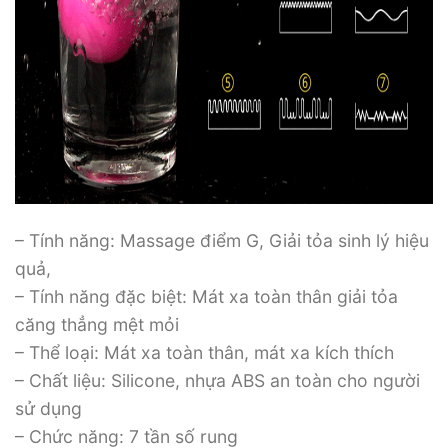
– Tính năng: Massage điểm G, Giải tỏa sinh lý hiệu
quả,
– Tính năng đặc biệt: Mát xa toàn thân giải tỏa
căng thẳng mệt mỏi
– Thể loại: Mát xa toàn thân, mát xa kích thích
– Chất liệu: Silicone, nhựa ABS an toàn cho người
sử dụng
– Chức năng: 7 tần số rung