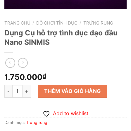
TRANG CHỦ
/
ĐỒ CHƠI TÌNH DỤC
/
TRỨNG RUNG
Dụng Cụ hỗ trợ tình dục dạo đầu
Nano SINMIS
1.750.000
₫
Dụng Cụ hỗ trợ tình dục dạo đầu Nano SINMIS số lượng
THÊM VÀO GIỎ HÀNG
Add to wishlist
Danh mục:
Trứng rung