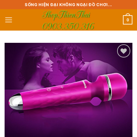
Skip
SỐNG HIỆN ĐẠI KHÔNG NGẠI ĐỒ CHƠI...
to
0
content
Add to
wishlist