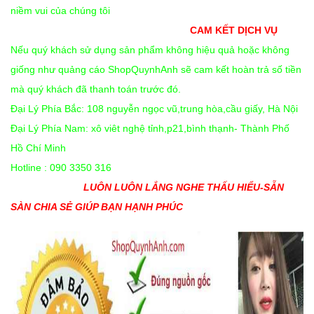
niềm vui của chúng tôi
CAM KẾT DỊCH VỤ
Nếu quý khách sử dụng sản phẩm không hiệu quả hoặc không
giống như quảng cáo ShopQuynhAnh sẽ cam kết hoàn trả số tiền
mà quý khách đã thanh toán trước đó.
Đại Lý Phía Bắc: 108 nguyễn ngọc vũ,trung hòa,cầu giấy, Hà Nội
Đại Lý Phía Nam: xô viêt nghệ tỉnh,p21,bình thạnh- Thành Phố
Hồ Chí Minh
Hotline : 090 3350 316
LUÔN LUÔN LẮNG NGHE THẤU HIỂU-SẴN
SÀN CHIA SẺ GIÚP BẠN HẠNH PHÚC