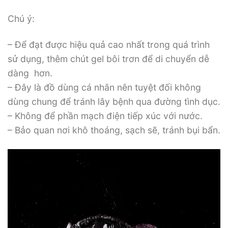
Chú ý:
– Để đạt được hiệu quả cao nhất trong quá trình
sử dụng, thêm chút gel bôi trơn để di chuyển dễ
dàng hơn.
– Đây là đồ dùng cá nhân nên tuyệt đối không
dùng chung để tránh lây bệnh qua đường tình dục.
– Không để phần mạch điện tiếp xúc với nước.
– Bảo quan nơi khô thoáng, sạch sẽ, tránh bụi bẩn.