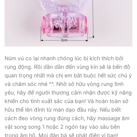
Núm vú co lại nhanh chóng lúc bị kích thích bởi
rung động. Rồi dần dần đến vùng kín sẽ là bến đỗ
quan trọng nhất mà chị em bắt buộc hết sức chú ý
và chăm sóc nhé ^^. Nhờ sở hữu vòng rung tình
yêu, hãy để người thương cảm nhận được kỹ năng
khiến cho tình xuất sắc của bạn! Và hoàn toàn sở
hữu thể lên đỉnh từ màn dạo đầu này. Nếu biết
cách đeo vòng rung đúng cách, hãy massage âm
vật song song 1 hoặc 2 ngón tay vào sâu bên
trong âm hộ. Mọi đàn bà sẽ phát điên vì bạn!