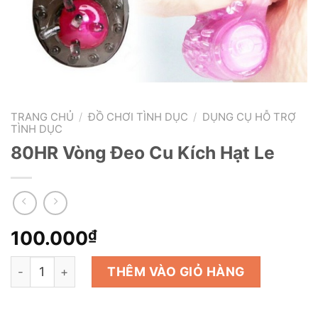
TRANG CHỦ
/
ĐỒ CHƠI TÌNH DỤC
/
DỤNG CỤ HỖ TRỢ
TÌNH DỤC
80HR Vòng Đeo Cu Kích Hạt Le
100.000
₫
80HR Vòng Đeo Cu Kích Hạt Le số lượng
THÊM VÀO GIỎ HÀNG