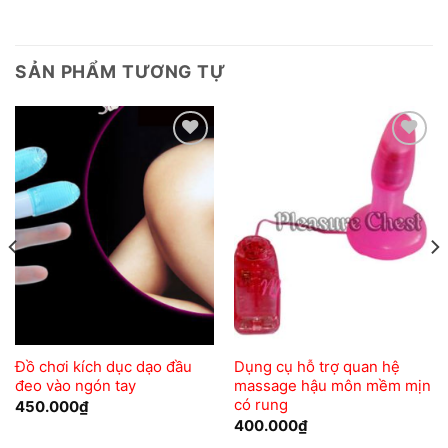
SẢN PHẨM TƯƠNG TỰ
Add to
Add to
wishlist
wishlist
Đồ chơi kích dục dạo đầu
Dụng cụ hỗ trợ quan hệ
đeo vào ngón tay
massage hậu môn mềm mịn
có rung
450.000
₫
400.000
₫