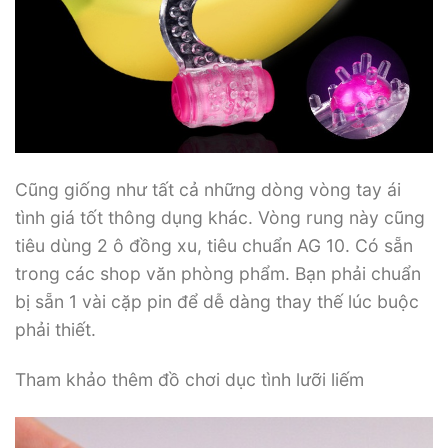
Cũng giống như tất cả những dòng vòng tay ái
tình giá tốt thông dụng khác. Vòng rung này cũng
tiêu dùng 2 ô đồng xu, tiêu chuẩn AG 10. Có sẵn
trong các shop văn phòng phẩm. Bạn phải chuẩn
bị sẵn 1 vài cặp pin để dễ dàng thay thế lúc buộc
phải thiết.
Tham khảo thêm đồ chơi dục tình lưỡi liếm