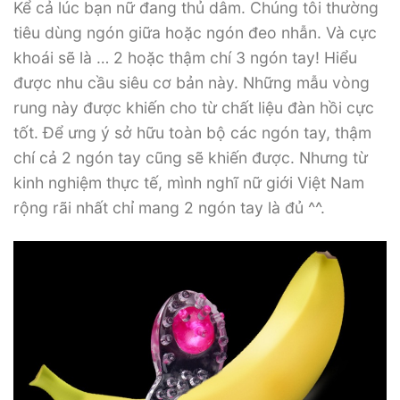
Kể cả lúc bạn nữ đang thủ dâm. Chúng tôi thường
tiêu dùng ngón giữa hoặc ngón đeo nhẫn. Và cực
khoái sẽ là … 2 hoặc thậm chí 3 ngón tay! Hiểu
được nhu cầu siêu cơ bản này. Những mẫu vòng
rung này được khiến cho từ chất liệu đàn hồi cực
tốt. Để ưng ý sở hữu toàn bộ các ngón tay, thậm
chí cả 2 ngón tay cũng sẽ khiến được. Nhưng từ
kinh nghiệm thực tế, mình nghĩ nữ giới Việt Nam
rộng rãi nhất chỉ mang 2 ngón tay là đủ ^^.