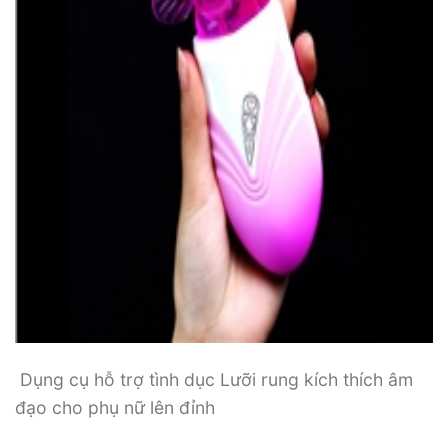
Dụng cụ hỗ trợ tình dục Lưỡi rung kích thích âm
đạo cho phụ nữ lên đỉnh