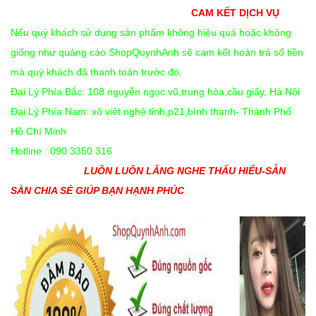
CAM KẾT DỊCH VỤ
Nếu quý khách sử dụng sản phẩm không hiệu quả hoặc không
giống như quảng cáo ShopQuynhAnh sẽ cam kết hoàn trả số tiền
mà quý khách đã thanh toán trước đó.
Đại Lý Phía Bắc: 108 nguyễn ngọc vũ,trung hòa,cầu giấy, Hà Nội
Đại Lý Phía Nam: xô viêt nghệ tỉnh,p21,bình thạnh- Thành Phố
Hồ Chí Minh
Hotline : 090 3350 316
LUÔN LUÔN LẮNG NGHE THẤU HIỂU-SẴN
SÀN CHIA SẺ GIÚP BẠN HẠNH PHÚC