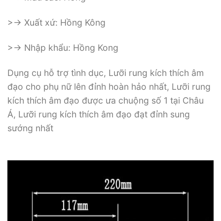
>-> Xuất xứ: Hồng Kông
>-> Nhập khẩu: Hồng Kong
Dụng cụ hỗ trợ tình dục, Lưỡi rung kích thích âm
đạo cho phụ nữ lên đỉnh hoàn hảo nhất, Lưỡi rung
kích thích âm đạo được ưa chuộng số 1 tại Châu
Á, Lưỡi rung kích thích âm đạo đạt đỉnh sung
sướng nhất