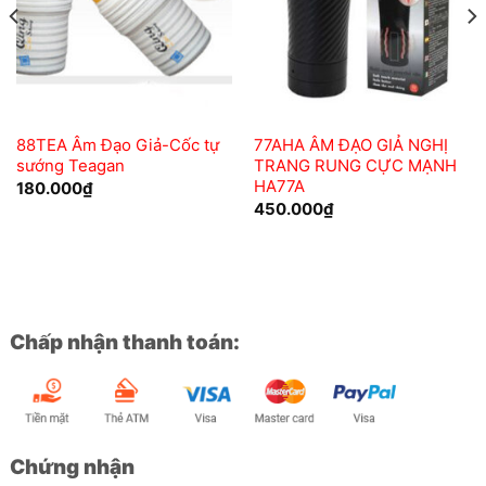
88TEA Âm Đạo Giả-Cốc tự
77AHA ÂM ĐẠO GIẢ NGHỊ
sướng Teagan
TRANG RUNG CỰC MẠNH
HA77A
180.000
₫
450.000
₫
Chấp nhận thanh toán:
Chứng nhận