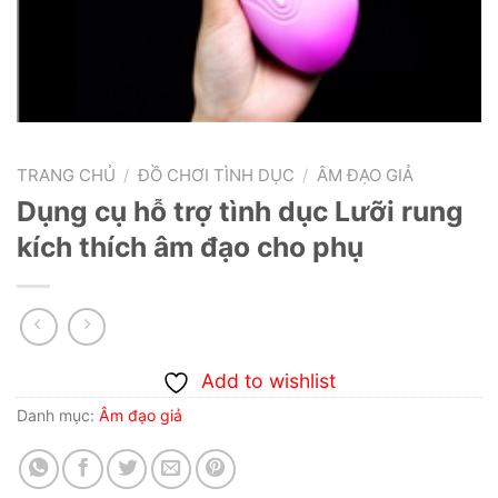
TRANG CHỦ
/
ĐỒ CHƠI TÌNH DỤC
/
ÂM ĐẠO GIẢ
Dụng cụ hỗ trợ tình dục Lưỡi rung
kích thích âm đạo cho phụ
Add to wishlist
Danh mục:
Âm đạo giả