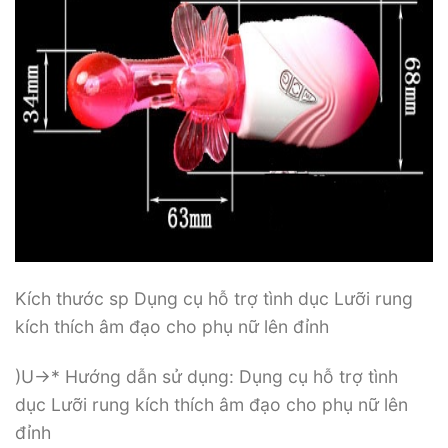
Kích thước sp Dụng cụ hỗ trợ tình dục Lưỡi rung
kích thích âm đạo cho phụ nữ lên đỉnh
)U->* Hướng dẫn sử dụng: Dụng cụ hỗ trợ tình
dục Lưỡi rung kích thích âm đạo cho phụ nữ lên
đỉnh