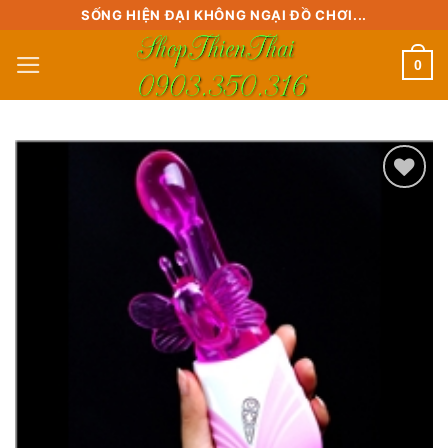
Skip
SỐNG HIỆN ĐẠI KHÔNG NGẠI ĐỒ CHƠI...
to
0
content
Add to
wishlist