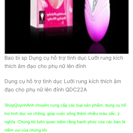
Bao bì sp Dụng cụ hỗ trợ tình dục Lưỡi rung kích
thích âm đạo cho phụ nữ lên đỉnh
Dụng cụ hỗ trợ tình dục Lưỡi rung kích thích âm
đạo cho phụ nữ lên đỉnh QDC22A
ShopQuynhAnh chuyên cung cấp các loại sản phẩm, dụng cụ hổ
trợ tình dục vợ chồng, giúp cuộc sống thêm nhiều màu sắc, ý
nghĩa. Chúng tôi luôn quan niệm rằng hạnh phúc của các bạn là
niềm vui của chúng tôi