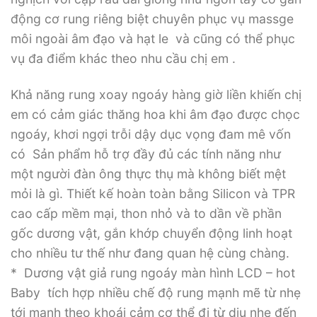
động cơ rung riêng biệt chuyên phục vụ massge
môi ngoài âm đạo và hạt le và cũng có thể phục
vụ đa điểm khác theo nhu cầu chị em .
Khả năng rung xoay ngoáy hàng giờ liền khiến chị
em có cảm giác thăng hoa khi âm đạo được chọc
ngoáy, khơi ngợi trỗi dậy dục vọng đam mê vốn
có Sản phẩm hỗ trợ đầy đủ các tính năng như
một người đàn ông thực thụ mà không biết mệt
mỏi là gì. Thiết kế hoàn toàn bằng Silicon và TPR
cao cấp mềm mại, thon nhỏ và to dần về phần
gốc dương vật, gắn khớp chuyển động linh hoạt
cho nhiều tư thế như đang quan hệ cùng chàng.
* Dương vật giả rung ngoáy màn hình LCD – hot
Baby tích hợp nhiều chế độ rung mạnh mẽ từ nhẹ
tới mạnh theo khoái cảm cơ thể đi từ dịu nhẹ đến