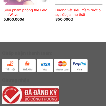
Siêu phẩm phòng the Lelo
Dương vật siêu mềm ruột bi
Ina Wave
sục được như thật
5.800.000
₫
850.000
₫
Chấp nhận thanh toán:
Chứng nhận