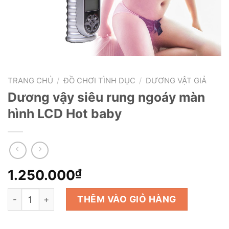
TRANG CHỦ
/
ĐỒ CHƠI TÌNH DỤC
/
DƯƠNG VẬT GIẢ
Dương vậy siêu rung ngoáy màn
hình LCD Hot baby
1.250.000
₫
Dương vậy siêu rung ngoáy màn hình LCD Hot baby số 
THÊM VÀO GIỎ HÀNG