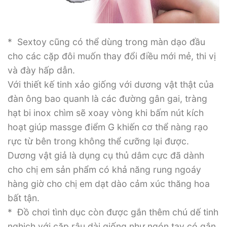
* Sextoy cũng có thể dùng trong màn dạo đầu
cho các cặp đôi muốn thay đổi điều mới mẻ, thi vị
và đày hấp dẫn.
Với thiết kế tinh xảo giống với dương vật thật của
đàn ông bao quanh là các đường gân gai, tràng
hạt bi inox chìm sẽ xoay vòng khi bấm nút kích
hoạt giúp massge điểm G khiến cơ thể nàng rạo
rực từ bên trong không thể cưỡng lại được.
Dương vật giả là dụng cụ thủ dâm cực đã dành
cho chị em sản phẩm có khả năng rung ngoáy
hàng giờ cho chị em dạt dào cảm xúc thăng hoa
bất tận.
* Đồ chơi tình dục còn được gắn thêm chú dế tinh
nghịch với cặp râu dài giống như ngón tay có gắn