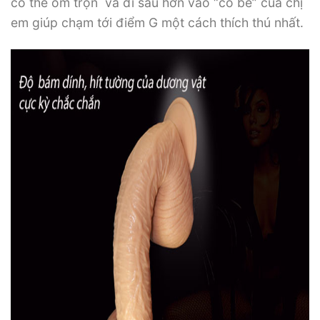
có thể ôm trọn và đi sâu hơn vào “cô bé” của chị
em giúp chạm tới điểm G một cách thích thú nhất.