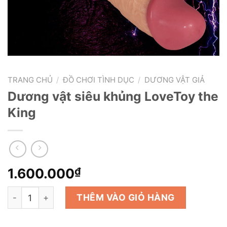
TRANG CHỦ
/
ĐỒ CHƠI TÌNH DỤC
/
DƯƠNG VẬT GIẢ
Dương vật siêu khủng LoveToy the
King
1.600.000
₫
Dương vật siêu khủng LoveToy the King số lượng
THÊM VÀO GIỎ HÀNG