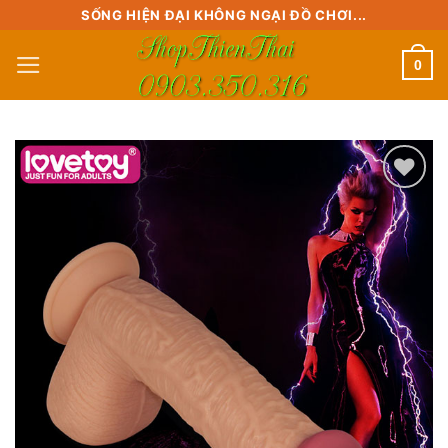
Skip
SỐNG HIỆN ĐẠI KHÔNG NGẠI ĐỒ CHƠI...
to
0
content
Add to
wishlist