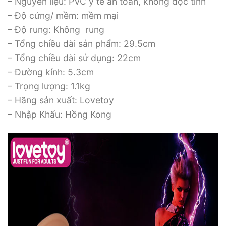
– Nguyên liệu: PVC y tế an toàn, không độc tính
– Độ cứng/ mềm: mềm mại
– Độ rung: Không rung
– Tổng chiều dài sản phẩm: 29.5cm
– Tổng chiều dài sử dụng: 22cm
– Đường kính: 5.3cm
– Trọng lượng: 1.1kg
– Hãng sản xuất: Lovetoy
– Nhập Khẩu: Hồng Kong