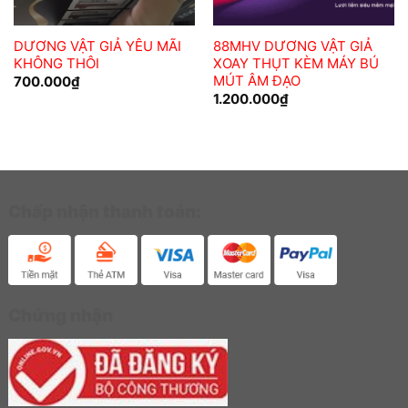
DƯƠNG VẬT GIẢ YÊU MÃI
88MHV DƯƠNG VẬT GIẢ
KHÔNG THÔI
XOAY THỤT KÈM MÁY BÚ
MÚT ÂM ĐẠO
700.000
₫
1.200.000
₫
Chấp nhận thanh toán:
Chứng nhận