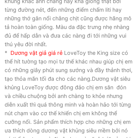
khủng khác anh chàng này khá giống thật bởi
từng đường nét, đến những điểm chấm liti hay
những thớ gân nổi chằng chịt cũng được hãng mô
tả hoàn toàn giống. Màu da đặc trưng nhẹ nhàng
đủ để hấp dẫn và đưa các nàng đi tới những vui
thú yêu đời nhất.
*
Dương vật giả giá rẻ
LoveToy the King size có
thể hít tường tạo mọi tư thế khác nhau giúp chị em
có những giây phút sung sướng và đầy thảnh thơi,
tạo thỏa mãn tối đa cho các nàng.Dương vật siêu
khủng LoveToy được đông đảo chị em săn đón
và chiều chuộng bởi anh chàng to khỏe nhưng
diễn xuất thì quá thông minh và hoàn hảo tới từng
nút chạm vào cơ thế khiến chị em không thể
cưỡng nổi. Sản phẩm thích hợp cho những chị em
ưa thích dòng dương vật khủng siêu mềm bởi nó