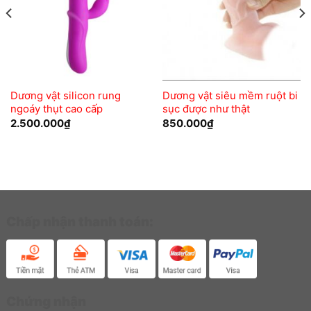
Dương vật silicon rung
Dương vật siêu mềm ruột bi
ngoáy thụt cao cấp
sục được như thật
2.500.000
₫
850.000
₫
Chấp nhận thanh toán:
Chứng nhận