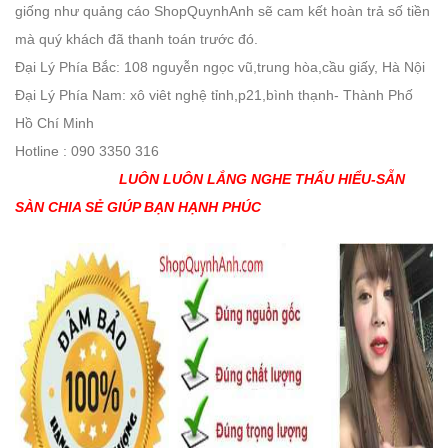
giống như quảng cáo ShopQuynhAnh sẽ cam kết hoàn trả số tiền
mà quý khách đã thanh toán trước đó.
Đại Lý Phía Bắc: 108 nguyễn ngọc vũ,trung hòa,cầu giấy, Hà Nội
Đại Lý Phía Nam: xô viêt nghệ tỉnh,p21,bình thạnh- Thành Phố
Hồ Chí Minh
Hotline : 090 3350 316
LUÔN LUÔN LẮNG NGHE THẤU HIỂU-SẴN
SÀN CHIA SẺ GIÚP BẠN HẠNH PHÚC