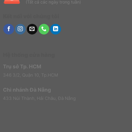
(Tất cả các ngày trong tuần)
Kết nối với chúng tôi
Hệ thống cửa hàng
Trụ sở Tp. HCM
346 3/2, Quận 10, Tp.HCM
Chi nhánh Đà Nẵng
433 Núi Thành, Hải Châu, Đà Nẵng