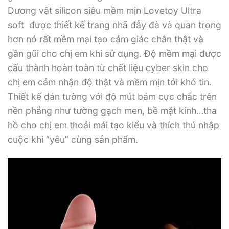
Dương vật silicon siêu mềm mịn Lovetoy Ultra
soft được thiết kế trang nhã đẫy đà và quan trọng
hơn nó rất mềm mại tạo cảm giác chân thật và
gần gũi cho chị em khi sử dụng. Độ mềm mại được
cấu thành hoàn toàn từ chất liệu cyber skin cho
chị em cảm nhận độ thật và mềm mịn tới khó tin.
Thiết kế dán tường với độ mút bám cực chắc trên
nền phẳng như tường gạch men, bề mặt kính…tha
hồ cho chị em thoải mái tạo kiểu và thích thú nhập
cuộc khi “yêu” cùng sản phẩm.