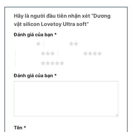
Hãy là người đầu tiên nhận xét “Dương
vật silicon Lovetoy Ultra soft”
Đánh giá của bạn
*
1 trên 5 sao
2 trên 5 sao
3 trên 5 sao
4 trên 5 sao
5 trên 5 sao
Đánh giá của bạn
*
Tên
*