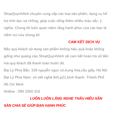
ShopQuynhAnh chuyên cung cấp các loại sản phẩm, dụng cụ hổ
trợ tình dục vợ chồng, giúp cuộc sống thêm nhiều màu sắc, ý
nghĩa. Chúng tôi luôn quan niệm rằng hạnh phúc của các bạn là
niềm vui của chúng tôi
CAM KẾT DỊCH VỤ
Nếu quý khách sử dụng sản phẩm không hiệu quả hoặc không
giống như quảng cáo ShopQuynhAnh sẽ cam kết hoàn trả số tiền
mà quý khách đã thanh toán trước đó.
Đại Lý Phía Bắc: 108 nguyễn ngọc vũ,trung hòa,cầu giấy, Hà Nội
Đại Lý Phía Nam: xô viêt nghệ tỉnh,p21,bình thạnh- Thành Phố
Hồ Chí Minh
Hotline : 090 3350 316
LUÔN LUÔN LẮNG NGHE THẤU HIỂU-SẴN
SÀN CHIA SẺ GIÚP BẠN HẠNH PHÚC