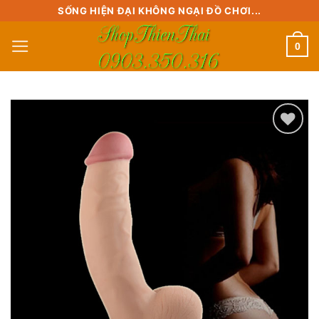
Skip
SỐNG HIỆN ĐẠI KHÔNG NGẠI ĐỒ CHƠI...
to
0
content
Add to
wishlist