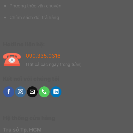
Phương thức vận chuyên
Chính sách đổi trả hàng
Hotline liên hệ:
090.335.0316
(Tất cả các ngày trong tuần)
Kết nối với chúng tôi
Hệ thống cửa hàng
Trụ sở Tp. HCM