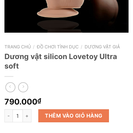
TRANG CHỦ
/
ĐỒ CHƠI TÌNH DỤC
/
DƯƠNG VẬT GIẢ
Dương vật silicon Lovetoy Ultra
soft
790.000
₫
Dương vật silicon Lovetoy Ultra soft số lượng
THÊM VÀO GIỎ HÀNG