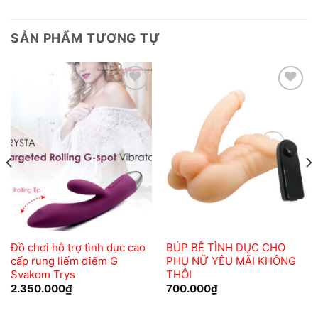
SẢN PHẨM TƯƠNG TỰ
Add to
Add to
wishlist
wishlist
Đồ chơi hỗ trợ tình dục cao
BÚP BÊ TÌNH DỤC CHO
cấp rung liếm điểm G
PHỤ NỮ YÊU MÃI KHÔNG
Svakom Trys
THÔI
2.350.000
₫
700.000
₫